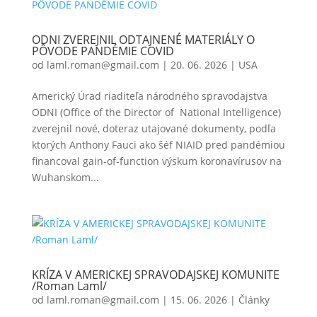
ODNI ZVEREJNIL ODTAJNENÉ MATERIÁLY O
PÔVODE PANDÉMIE COVID
od
laml.roman@gmail.com
|
20. 06. 2026
|
USA
Americký Úrad riaditeľa národného spravodajstva
ODNI (Office of the Director of National Intelligence)
zverejnil nové, doteraz utajované dokumenty, podľa
ktorých Anthony Fauci ako šéf NIAID pred pandémiou
financoval gain‑of‑function výskum koronavírusov na
Wuhanskom...
KRÍZA V AMERICKEJ SPRAVODAJSKEJ KOMUNITE
/Roman Laml/
od
laml.roman@gmail.com
|
15. 06. 2026
|
Články