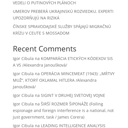
VEDELI O PUTINOVÝCH PLÁNOCH
UMEROV PREBERÁ UKRAJINSKÚ ROZVIEDKU. EXPERTI
UPOZORŇUJÚ NA RIZIKÁ
ČÍNSKE SPRAVODAJSKÉ SLUŽBY SPÁJAJÚ MIGRAČNÚ
KRÍZU V CEUTE S MOSSADOM
Recent Comments
Igor Cibula
na
KOMPARÁCIA ETICKÝCH KÓDEXOV SIS
A VS /Alexandra Janoušková/
Igor Cibula
na
OPERÁCIA MINCEMEAT (1943): „MŔTVY
MUŽ“, KTORÝ OKLAMAL HITLERA /Alexandra
Janoušková/
Igor Cibula
na
SIGINT V DRUHEJ SVETOVEJ VOJNE
Igor Cibula
na
ŠIRŠÍ ROZMER ŠIPONÁŽE (Foiling
espionage and foreign interference is a national, not
just government, task / James Corera)
Igor Cibula
na
LEADING INTELLIGENCE ANALYSIS