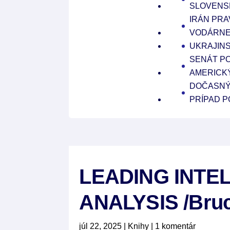
SLOVENS
IRÁN PRA
VODÁRNE
UKRAJINS
SENÁT PO
AMERICK
DOČASNÝ 
PRÍPAD P
LEADING INTE
ANALYSIS /Bruc
júl 22, 2025
|
Knihy
|
1 komentár