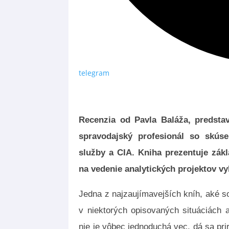
telegram
Recenzia od Pavla Baláža, predstav
spravodajský profesionál so skús
služby a CIA. Kniha prezentuje zák
na vedenie analytických projektov v
Jedna z najzaujímavejších kníh, aké so
v niektorých opisovaných situáciách 
nie je vôbec jednoduchá vec, dá sa pri