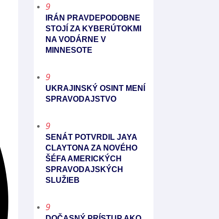
9
IRÁN PRAVDEPODOBNE
STOJÍ ZA KYBERÚTOKMI
NA VODÁRNE V
MINNESOTE
9
UKRAJINSKÝ OSINT MENÍ
SPRAVODAJSTVO
9
SENÁT POTVRDIL JAYA
CLAYTONA ZA NOVÉHO
ŠÉFA AMERICKÝCH
SPRAVODAJSKÝCH
SLUŽIEB
9
DOČASNÝ PRÍSTUP AKO