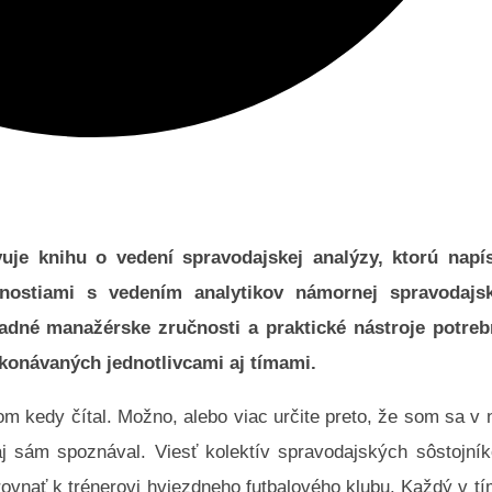
uje knihu o vedení spravodajskej analýzy, ktorú
napís
enostiami
s
vedením analytikov námornej spravodajsk
ladné manažérske zručnosti a praktické nástroje potreb
ykonávaných jednotlivcami aj tímami.
m kedy čítal. Možno, alebo viac určite preto, že som sa v 
aj sám spoznával. Viesť kolektív spravodajských sôstojní
rovnať k trénerovi hviezdneho futbalového klubu. Každý v t