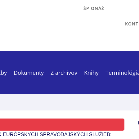
ŠPIONÁŽ
KONT
žby
Dokumenty
Z archívov
Knihy
Terminológi
K EURÓPSKYCH SPRAVODAJSKÝCH SLUŽIEB: