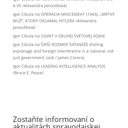
A VS /Alexandra Janoušková/
Igor Cibula
na
OPERÁCIA MINCEMEAT (1943): „MŔTVY
MUŽ“, KTORÝ OKLAMAL HITLERA /Alexandra
Janoušková/
Igor Cibula
na
SIGINT V DRUHEJ SVETOVEJ VOJNE
Igor Cibula
na
ŠIRŠÍ ROZMER ŠIPONÁŽE (Foiling
espionage and foreign interference is a national, not
just government, task / James Corera)
Igor Cibula
na
LEADING INTELLIGENCE ANALYSIS
/Bruce E. Pease/
Zostaňte informovaní o
aktualitách spravodajskej