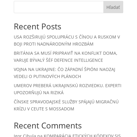
Hľadať
Recent Posts
USA ROZŠIRUJÚ SPOLUPRÁCU S ČÍNOU A RUSKOM V
BOJI PROTI NADNÁRODNÝM HROZBÁM
BRITÁNIA SA MUSÍ PRIPRAVIŤ NA KONFLIKT DOMA,
VARUJE BÝVALÝ ŠÉF DEFENCE INTELLIGENCE
VOJNA NA UKRAJINE: ČO ZÁPADNÍ ŠPIÓNI NAOZAJ
VEDELI O PUTINOVÝCH PLÁNOCH
UMEROV PREBERÁ UKRAJINSKÚ ROZVIEDKU. EXPERTI
UPOZORŇUJÚ NA RIZIKÁ
ČÍNSKE SPRAVODAJSKÉ SLUŽBY SPÁJAJÚ MIGRAČNÚ
KRÍZU V CEUTE S MOSSADOM
Recent Comments
Igor Cibula
na
KOMPARÁCIA ETICKÝCH KÓDEXOV SIS