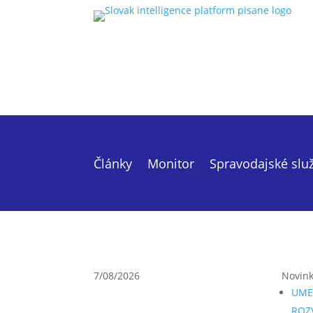
Články
Monitor
Spravodajské slu
7/08/2026
Novin
UME
ROZ