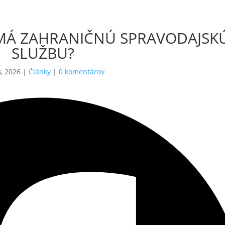
MÁ ZAHRANIČNÚ SPRAVODAJSK
SLUŽBU?
, 2026
|
Články
|
0 komentárov