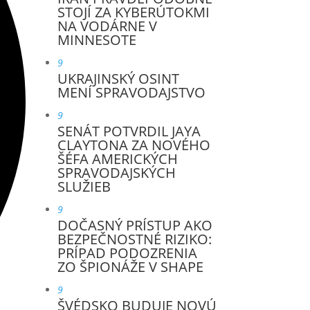
STOJÍ ZA KYBERÚTOKMI
NA VODÁRNE V
MINNESOTE
9
UKRAJINSKÝ OSINT
MENÍ SPRAVODAJSTVO
9
SENÁT POTVRDIL JAYA
CLAYTONA ZA NOVÉHO
ŠÉFA AMERICKÝCH
SPRAVODAJSKÝCH
SLUŽIEB
9
DOČASNÝ PRÍSTUP AKO
BEZPEČNOSTNÉ RIZIKO:
PRÍPAD PODOZRENIA
ZO ŠPIONÁŽE V SHAPE
9
ŠVÉDSKO BUDUJE NOVÚ