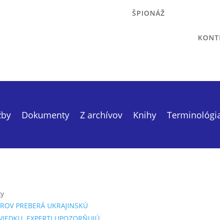
ŠPIONÁŽ
KONT
žby
Dokumenty
Z archívov
Knihy
Terminológi
ky
ROV PREBERÁ UKRAJINSKÚ
VIEDKU. EXPERTI UPOZORŇUJÚ