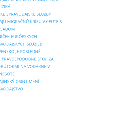
IZIKÁ
SKE SPRAVODAJSKÉ SLUŽBY
AJÚ MIGRAČNÚ KRÍZU V CEUTE S
SSADOM
RÍČEK EURÓPSKYCH
AVODAJSKÝCH SLUŽIEB:
VENSKO JE POSLEDNÉ
N PRAVDEPODOBNE STOJÍ ZA
ERÚTOKMI NA VODÁRNE V
NESOTE
AJINSKÝ OSINT MENÍ
AVODAJSTVO