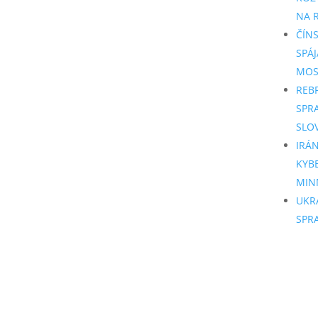
NA R
ČÍN
SPÁJ
MO
REB
SPR
SLO
IRÁ
KYB
MIN
UKR
SPR