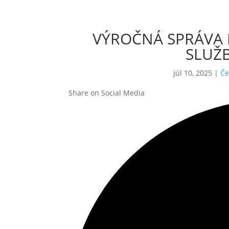
VÝROČNÁ SPRÁVA 
SLUŽB
júl 10, 2025
|
Če
Share on Social Media