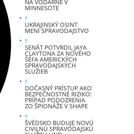
NA VODÁRNE V
MINNESOTE
9
UKRAJINSKÝ OSINT
MENÍ SPRAVODAJSTVO
9
SENÁT POTVRDIL JAYA
CLAYTONA ZA NOVÉHO
ŠÉFA AMERICKÝCH
SPRAVODAJSKÝCH
SLUŽIEB
9
DOČASNÝ PRÍSTUP AKO
BEZPEČNOSTNÉ RIZIKO:
PRÍPAD PODOZRENIA
ZO ŠPIONÁŽE V SHAPE
9
ŠVÉDSKO BUDUJE NOVÚ
CIVILNÚ SPRAVODAJSKÚ