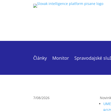
Články
Monitor
Spravodajské slu
7/08/2026
Novin
UME
ROZ