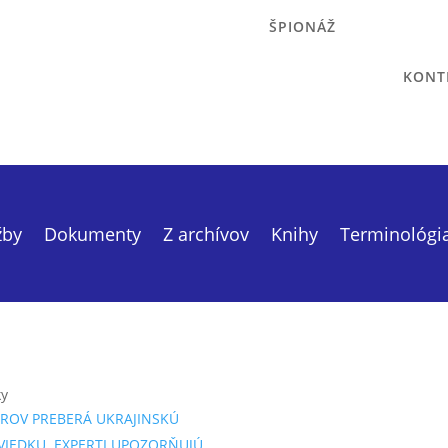
ŠPIONÁŽ
KONT
žby
Dokumenty
Z archívov
Knihy
Terminológi
ky
ROV PREBERÁ UKRAJINSKÚ
VIEDKU. EXPERTI UPOZORŇUJÚ