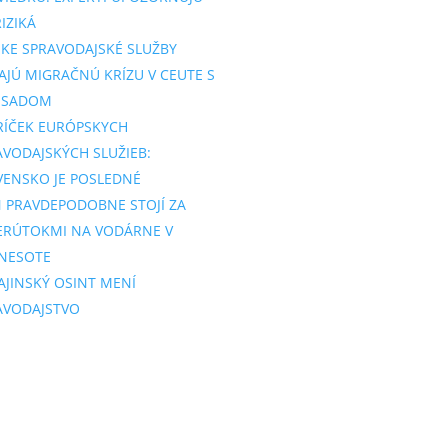
IZIKÁ
SKE SPRAVODAJSKÉ SLUŽBY
AJÚ MIGRAČNÚ KRÍZU V CEUTE S
SSADOM
RÍČEK EURÓPSKYCH
AVODAJSKÝCH SLUŽIEB:
VENSKO JE POSLEDNÉ
N PRAVDEPODOBNE STOJÍ ZA
ERÚTOKMI NA VODÁRNE V
NESOTE
AJINSKÝ OSINT MENÍ
AVODAJSTVO