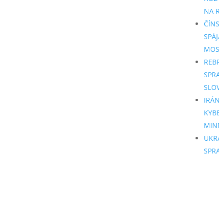
NA R
ČÍN
SPÁJ
MO
REB
SPR
SLO
IRÁ
KYB
MIN
UKR
SPR