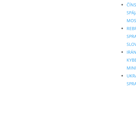
ČÍN
SPÁJ
MO
REB
SPR
SLO
IRÁ
KYB
MIN
UKR
SPR