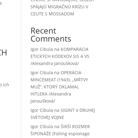
a
SPÁJAJÚ MIGRAČNÚ KRÍZU V
CEUTE S MOSSADOM
Recent
Comments
Igor Cibula
na
KOMPARÁCIA
CH
ETICKÝCH KÓDEXOV SIS A VS
/Alexandra Janoušková/
Igor Cibula
na
OPERÁCIA
MINCEMEAT (1943): „MŔTVY
o ich
MUŽ“, KTORÝ OKLAMAL
HITLERA /Alexandra
Janoušková/
Igor Cibula
na
SIGINT V DRUHEJ
SVETOVEJ VOJNE
Igor Cibula
na
ŠIRŠÍ ROZMER
ŠIPONÁŽE (Foiling espionage