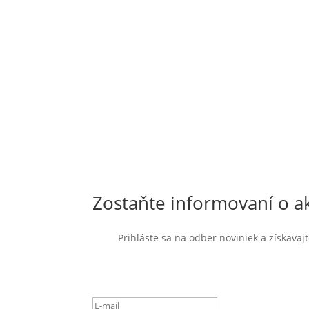
Zostaňte informovaní o ak
Prihláste sa na odber noviniek a získava
Ste úspešne pridaný k od