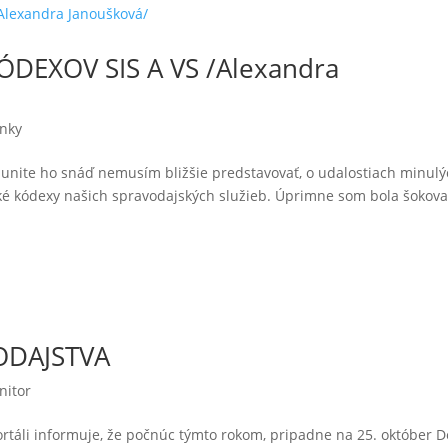
DEXOV SIS A VS /Alexandra
ánky
unite ho snáď nemusím bližšie predstavovať, o udalostiach minulý
cké kódexy našich spravodajských služieb. Úprimne som bola šokova
ODAJSTVA
nitor
táli informuje, že počnúc týmto rokom, pripadne na 25. október 