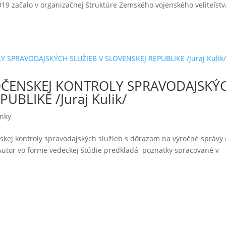
919 začalo v organizačnej štruktúre Zemského vojenského veliteľstv
OČENSKEJ KONTROLY SPRAVODAJSKÝ
UBLIKE /Juraj Kulik/
ánky
kej kontroly spravodajských služieb s dôrazom na výročné správy 
 Autor vo forme vedeckej štúdie predkladá poznatky spracované v