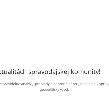
tualitách spravodajskej komunity!
jte pravidelne analýzy, prehľady a odborné názory na dianie v spra
geopolitický vývoj.
beru noviniek.