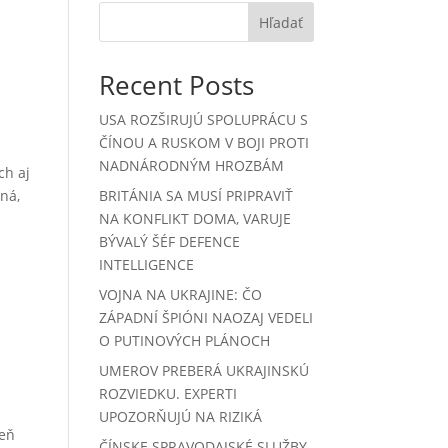
Hľadať
Recent Posts
USA ROZŠIRUJÚ SPOLUPRÁCU S
ČÍNOU A RUSKOM V BOJI PROTI
NADNÁRODNÝM HROZBÁM
ch aj
ná,
BRITÁNIA SA MUSÍ PRIPRAVIŤ
NA KONFLIKT DOMA, VARUJE
BÝVALÝ ŠÉF DEFENCE
INTELLIGENCE
VOJNA NA UKRAJINE: ČO
ZÁPADNÍ ŠPIÓNI NAOZAJ VEDELI
O PUTINOVÝCH PLÁNOCH
UMEROV PREBERÁ UKRAJINSKÚ
ROZVIEDKU. EXPERTI
UPOZORŇUJÚ NA RIZIKÁ
Deň
ČÍNSKE SPRAVODAJSKÉ SLUŽBY