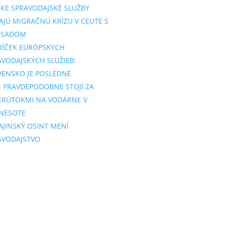
SKE SPRAVODAJSKÉ SLUŽBY
AJÚ MIGRAČNÚ KRÍZU V CEUTE S
SSADOM
RÍČEK EURÓPSKYCH
AVODAJSKÝCH SLUŽIEB:
VENSKO JE POSLEDNÉ
N PRAVDEPODOBNE STOJÍ ZA
ERÚTOKMI NA VODÁRNE V
NESOTE
AJINSKÝ OSINT MENÍ
AVODAJSTVO