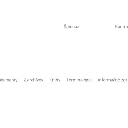
Špionáž
Kontra
okumenty
Z archívov
Knihy
Terminológia
Informačné zdr