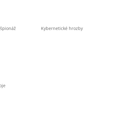
špionáž
Kybernetické hrozby
oje