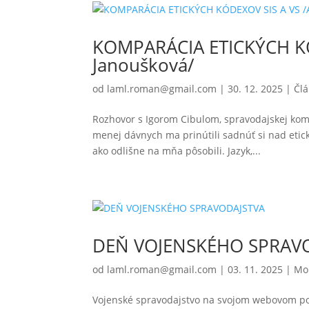
KOMPARÁCIA ETICKÝCH KÓ
Janoušková/
od
laml.roman@gmail.com
|
30. 12. 2025
|
Čl
Rozhovor s Igorom Cibulom, spravodajskej kom
menej dávnych ma prinútili sadnúť si nad eti
ako odlišne na mňa pôsobili. Jazyk,...
DEŇ VOJENSKÉHO SPRAV
od
laml.roman@gmail.com
|
03. 11. 2025
|
Mo
Vojenské spravodajstvo na svojom webovom por