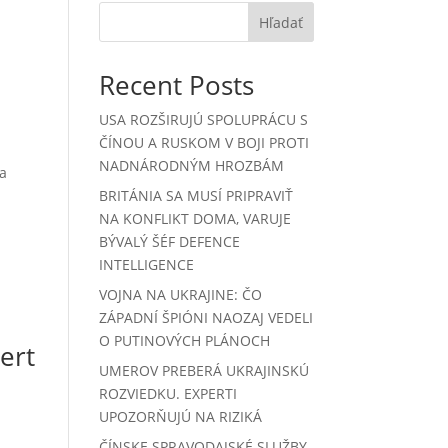
Hľadať
Recent Posts
USA ROZŠIRUJÚ SPOLUPRÁCU S
ČÍNOU A RUSKOM V BOJI PROTI
NADNÁRODNÝM HROZBÁM
fa
BRITÁNIA SA MUSÍ PRIPRAVIŤ
NA KONFLIKT DOMA, VARUJE
BÝVALÝ ŠÉF DEFENCE
INTELLIGENCE
VOJNA NA UKRAJINE: ČO
ZÁPADNÍ ŠPIÓNI NAOZAJ VEDELI
O PUTINOVÝCH PLÁNOCH
ert
UMEROV PREBERÁ UKRAJINSKÚ
ROZVIEDKU. EXPERTI
UPOZORŇUJÚ NA RIZIKÁ
ČÍNSKE SPRAVODAJSKÉ SLUŽBY