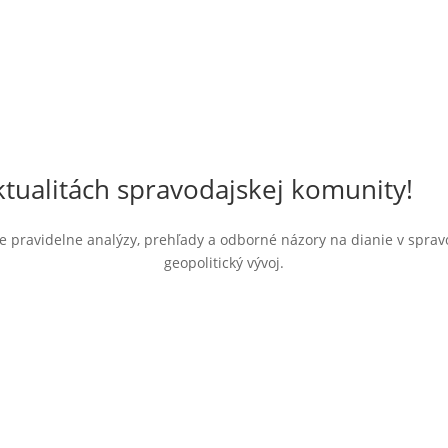
tualitách spravodajskej komunity!
jte pravidelne analýzy, prehľady a odborné názory na dianie v spra
geopolitický vývoj.
beru noviniek.