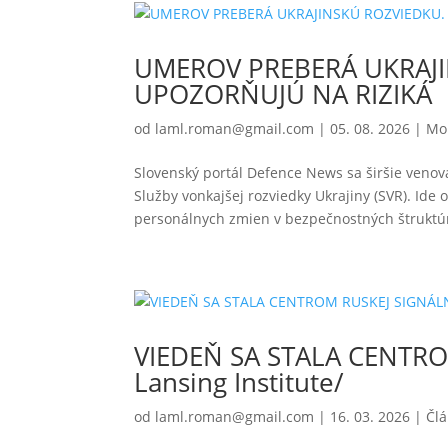
UMEROV PREBERÁ UKRAJI
UPOZORŇUJÚ NA RIZIKÁ
od
laml.roman@gmail.com
|
05. 08. 2026
|
Mo
Slovenský portál Defence News sa širšie veno
Služby vonkajšej rozviedky Ukrajiny (SVR). Ide o
personálnych zmien v bezpečnostných štruktúr
VIEDEŇ SA STALA CENTRO
Lansing Institute/
od
laml.roman@gmail.com
|
16. 03. 2026
|
Čl