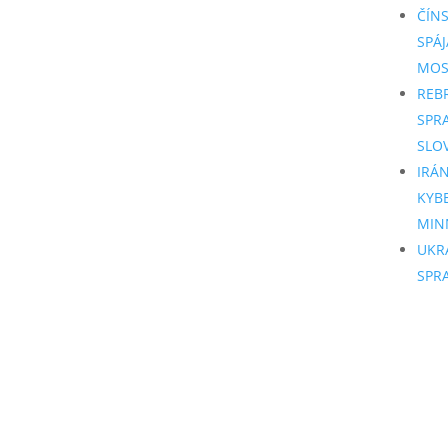
ČÍN
SPÁJ
MO
REB
SPR
SLO
IRÁ
KYB
MIN
UKR
SPR