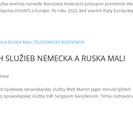
žba vnešnej razvedki Rossijskoj Federacii) postupne premenila Vi
ajstva (SIGINT) v Európe. Po roku 2022, keď viaceré štáty Európske
H SLUŽIEB NEMECKA A RUSKA MALI
nitor
t Spolkovej spravodajskej služby BND Martin Jäger minulý týždeň
nej spravodajskej služby SVR Sergejom Naryškinom. Téma rozhovoru