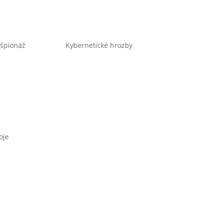
špionáž
Kybernetické hrozby
oje