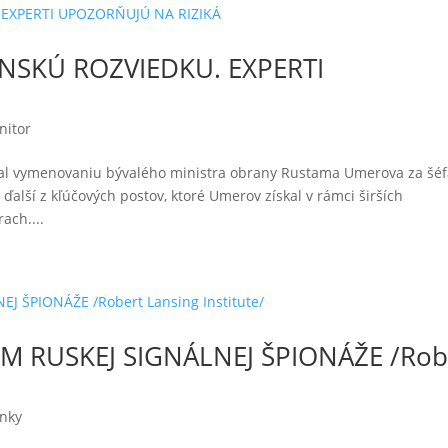
NSKÚ ROZVIEDKU. EXPERTI
nitor
val vymenovaniu bývalého ministra obrany Rustama Umerova za šé
 ďalší z kľúčových postov, ktoré Umerov získal v rámci širších
ach....
M RUSKEJ SIGNÁLNEJ ŠPIONÁŽE /Rob
ánky