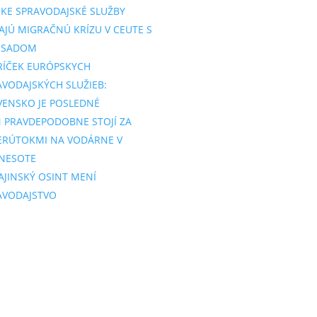
SKE SPRAVODAJSKÉ SLUŽBY
AJÚ MIGRAČNÚ KRÍZU V CEUTE S
SSADOM
RÍČEK EURÓPSKYCH
AVODAJSKÝCH SLUŽIEB:
VENSKO JE POSLEDNÉ
N PRAVDEPODOBNE STOJÍ ZA
ERÚTOKMI NA VODÁRNE V
NESOTE
AJINSKÝ OSINT MENÍ
AVODAJSTVO