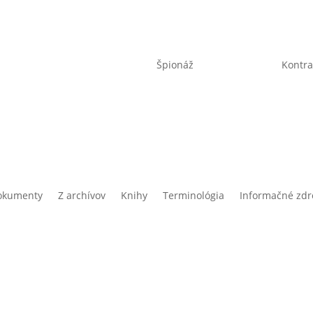
Špionáž
Kontra
okumenty
Z archívov
Knihy
Terminológia
Informačné zdr