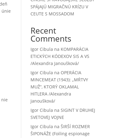
edeň
SPÁJAJÚ MIGRAČNÚ KRÍZU V
j únie
CEUTE S MOSSADOM
Recent
Comments
Igor Cibula
na
KOMPARÁCIA
ETICKÝCH KÓDEXOV SIS A VS
/Alexandra Janoušková/
Igor Cibula
na
OPERÁCIA
MINCEMEAT (1943): „MŔTVY
MUŽ“, KTORÝ OKLAMAL
HITLERA /Alexandra
 nie
Janoušková/
Igor Cibula
na
SIGINT V DRUHEJ
SVETOVEJ VOJNE
Igor Cibula
na
ŠIRŠÍ ROZMER
ŠIPONÁŽE (Foiling espionage