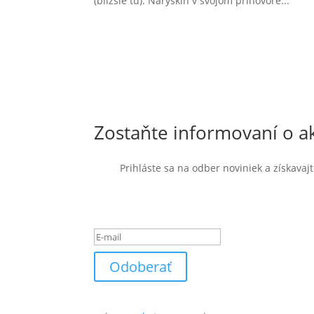
(bližšie tu). Naryškin v svojom príhovore...
Zostaňte informovaní o ak
Prihláste sa na odber noviniek a získava
Ste úspešne pridaný k od
Odoberať