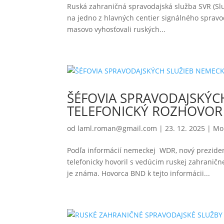
Ruská zahraničná spravodajská služba SVR (Slu
na jedno z hlavných centier signálného spravod
masovo vyhosťovali ruských...
ŠÉFOVIA SPRAVODAJSKÝC
TELEFONICKÝ ROZHOVOR
od
laml.roman@gmail.com
|
23. 12. 2025
|
Mo
Podľa informácií nemeckej WDR, nový preziden
telefonicky hovoril s vedúcim ruskej zahranič
je známa. Hovorca BND k tejto informácii...