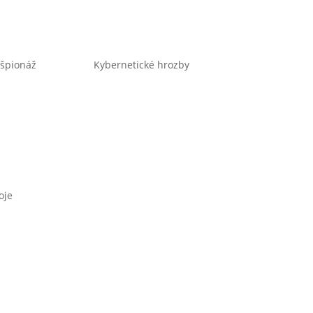
špionáž
Kybernetické hrozby
oje