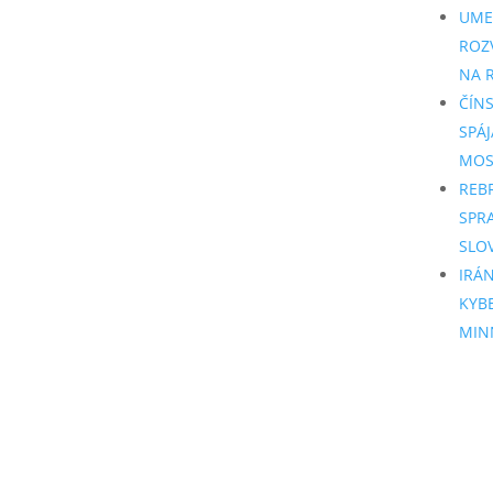
UME
ROZ
NA R
ČÍN
SPÁJ
MO
REB
SPR
SLO
IRÁ
KYB
MIN