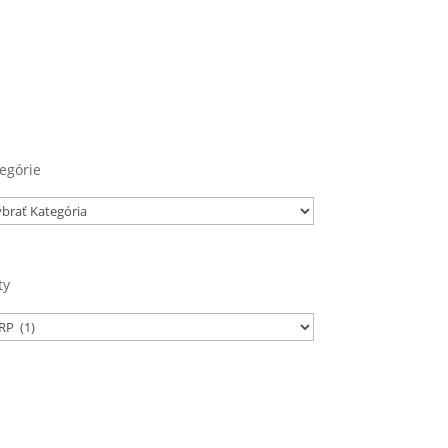
egórie
egórie
ty
ačky