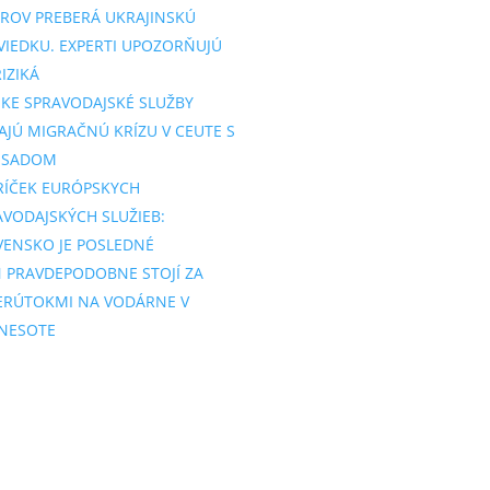
ROV PREBERÁ UKRAJINSKÚ
VIEDKU. EXPERTI UPOZORŇUJÚ
IZIKÁ
SKE SPRAVODAJSKÉ SLUŽBY
AJÚ MIGRAČNÚ KRÍZU V CEUTE S
SSADOM
RÍČEK EURÓPSKYCH
AVODAJSKÝCH SLUŽIEB:
VENSKO JE POSLEDNÉ
N PRAVDEPODOBNE STOJÍ ZA
ERÚTOKMI NA VODÁRNE V
NESOTE