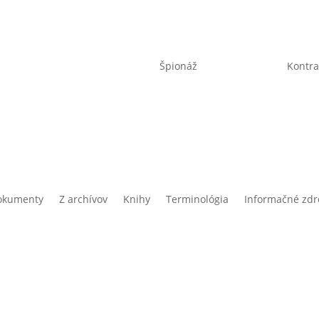
Špionáž
Kontra
okumenty
Z archívov
Knihy
Terminológia
Informačné zdr