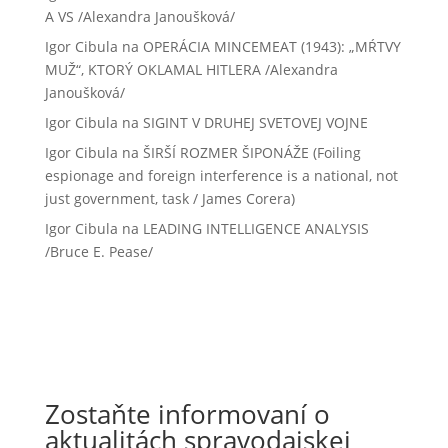
A VS /Alexandra Janoušková/
Igor Cibula
na
OPERÁCIA MINCEMEAT (1943): „MŔTVY
MUŽ“, KTORÝ OKLAMAL HITLERA /Alexandra
Janoušková/
Igor Cibula
na
SIGINT V DRUHEJ SVETOVEJ VOJNE
Igor Cibula
na
ŠIRŠÍ ROZMER ŠIPONÁŽE (Foiling
espionage and foreign interference is a national, not
just government, task / James Corera)
Igor Cibula
na
LEADING INTELLIGENCE ANALYSIS
/Bruce E. Pease/
Zostaňte informovaní o
aktualitách spravodajskej