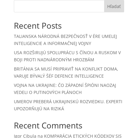
Hľadať
Recent Posts
TALIANSKA NÁRODNÁ BEZPEČNOSŤ V ÉRE UMELEJ
INTELIGENCIE A INFORMAČNEJ VOJNY
USA ROZŠIRUJÚ SPOLUPRÁCU S ČÍNOU A RUSKOM V
BOJI PROTI NADNÁRODNÝM HROZBÁM
BRITÁNIA SA MUSÍ PRIPRAVIŤ NA KONFLIKT DOMA,
VARUJE BÝVALÝ ŠÉF DEFENCE INTELLIGENCE
VOJNA NA UKRAJINE: ČO ZÁPADNÍ ŠPIÓNI NAOZAJ
VEDELI O PUTINOVÝCH PLÁNOCH
UMEROV PREBERÁ UKRAJINSKÚ ROZVIEDKU. EXPERTI
UPOZORŇUJÚ NA RIZIKÁ
Recent Comments
Igor Cibula
na
KOMPARÁCIA ETICKÝCH KÓDEXOV SIS