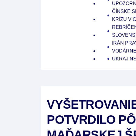
UPOZORŇU
ČÍNSKE 
KRÍZU V
REBRÍČE
SLOVENS
IRÁN PRA
VODÁRNE
UKRAJINS
VYŠETROVANIE
POTVRDILO P
MAĎARSKEJ Š