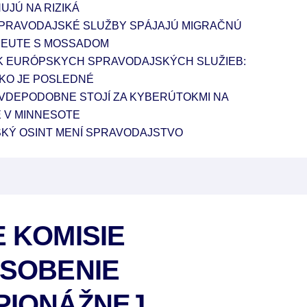
JÚ NA RIZIKÁ
SPRAVODAJSKÉ SLUŽBY SPÁJAJÚ MIGRAČNÚ
 CEUTE S MOSSADOM
K EURÓPSKYCH SPRAVODAJSKÝCH SLUŽIEB:
KO JE POSLEDNÉ
VDEPODOBNE STOJÍ ZA KYBERÚTOKMI NA
 V MINNESOTE
KÝ OSINT MENÍ SPRAVODAJSTVO
 KOMISIE
ÔSOBENIE
PIONÁŽNEJ