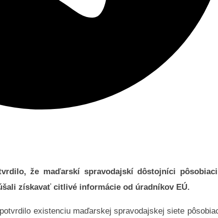
vrdilo, že maďarskí spravodajskí dôstojníci pôsobiaci
úšali získavať citlivé informácie od úradníkov EÚ.
potvrdilo existenciu maďarskej spravodajskej siete pôsobia