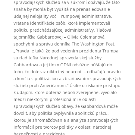
spravodajských služieb sa v súkromí obávajú, že táto
snaha by mohla byť využitá na prenasledovanie
údajnej nelojality voči Trumpovej administratíve,
vrátane identifikácie osôb, ktoré implementovali
politiku predchádzajúcej administratívy. Tlačová
tajomníčka Gabbardovej – Olivia Colemanová,
spochybnila správu denníka The Washington Post.
„Pravda je taká, že pod vedením prezidenta Trumpa
sa riaditeľka Národnej spravodajskej služby
Gabbardová a jej tím v ODNI odvážne púšťajú do
toho, čo doteraz nikto iný neurobil – odhaľujú pravdu
a končia s politizáciou a zbraňovaním spravodajských
služieb proti Američanom.“ Úsilie o získanie prístupu
k údajom, ktoré doteraz neboli zverejnené, vyvolalo
medzi niektorými profesionálmi v oblasti
spravodajských služieb obavy, že Gabbardová môže
dovoliť, aby politika ovplyvnila apolitickú prácu,
ktorou je zhromažďovanie a analýza spravodajských
informácií pre tvorcov politiky v oblasti národnej
bezpečnosti a prezidenta.