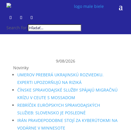
Search for:
9/08/2026
Novinky
UMEROV PREBERÁ UKRAJINSKÚ ROZVIEDKU.
EXPERTI UPOZORŇUJÚ NA RIZIKÁ
ČÍNSKE SPRAVODAJSKÉ SLUŽBY SPÁJAJÚ MIGRAČNÚ
KRÍZU V CEUTE S MOSSADOM
REBRÍČEK EURÓPSKYCH SPRAVODAJSKÝCH
SLUŽIEB: SLOVENSKO JE POSLEDNÉ
IRÁN PRAVDEPODOBNE STOJÍ ZA KYBERÚTOKMI NA
VODÁRNE V MINNESOTE