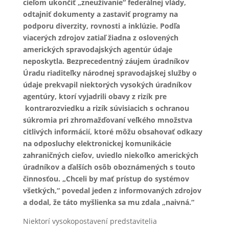
cieľom ukončiť „zneužívanie“ federálnej vlády,
odtajniť dokumenty a zastaviť programy na
podporu diverzity, rovnosti a inklúzie. Podľa
viacerých zdrojov zatiaľ žiadna z oslovených
amerických spravodajských agentúr údaje
neposkytla. Bezprecedentný záujem úradníkov
Úradu riaditeľky národnej spravodajskej služby o
údaje prekvapil niektorých vysokých úradníkov
agentúry, ktorí vyjadrili obavy z rizík pre
kontrarozviedku a rizík súvisiacich s ochranou
súkromia pri zhromažďovaní veľkého množstva
citlivých informácií, ktoré môžu obsahovať odkazy
na odposluchy elektronickej komunikácie
zahraničných cieľov, uviedlo niekoľko amerických
úradníkov a ďalších osôb oboznámených s touto
činnosťou. „Chceli by mať prístup do systémov
všetkých,“ povedal jeden z informovaných zdrojov
a dodal, že táto myšlienka sa mu zdala „naivná.“
Niektorí vysokopostavení predstavitelia