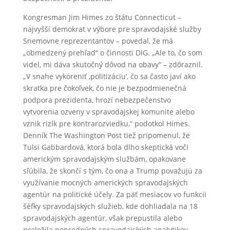
Kongresman Jim Himes zo štátu Connecticut –
najvyšší demokrat v výbore pre spravodajské služby
Snemovne reprezentantov – povedal, že má
„obmedzený prehľad“ o činnosti DIG. „Ale to, čo som
videl, mi dáva skutočný dôvod na obavy“ – zdôraznil.
„V snahe vykoreniť ‚politizáciu‘, čo sa často javí ako
skratka pre čokoľvek, čo nie je bezpodmienečná
podpora prezidenta, hrozí nebezpečenstvo
vytvorenia ozveny v spravodajskej komunite alebo
vznik rizík pre kontrarozviedku,“ podotkol Himes.
Denník The Washington Post tiež pripomenul, že
Tulsi Gabbardová, ktorá bola dlho skeptická voči
americkým spravodajským službám, opakovane
sľúbila, že skončí s tým, čo ona a Trump považujú za
využívanie mocných amerických spravodajských
agentúr na politické účely. Za päť mesiacov vo funkcii
šéfky spravodajských služieb, kde dohliadala na 18
spravodajských agentúr, však prepustila alebo
preložila popredných spravodajských analytikov,