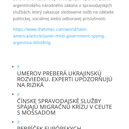
argentínskeho národného zákona o spravodajských
službách, ktorý zakazuje sledovanie osôb na základe
politickej, sociálnej alebo odborovej príslušnosti.
https://www.thetimes.com/world/latin-
america/article/javier-milei-government-spying-
argentina-06lst8nlg
9
UMEROV PREBERÁ UKRAJINSKÚ
ROZVIEDKU. EXPERTI UPOZORŇUJÚ
NA RIZIKÁ
9
ČÍNSKE SPRAVODAJSKÉ SLUŽBY
SPÁJAJÚ MIGRAČNÚ KRÍZU V CEUTE
S MOSSADOM
9
REBRÍČEK EURÓPSKYCH