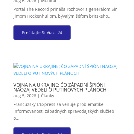
aug 6, 2026
|
Monitor
Portál The Record prináša rozhovor s generálom Sir
Jimom Hockenhullom, bývalým šéfom britského...
Prečítajte Si Viac
VOJNA NA UKRAJINE: ČO ZÁPADNÍ ŠPIÓNI
NAOZAJ VEDELI O PUTINOVÝCH PLÁNOCH
aug 5, 2026
|
Články
Francúzsky L'Express sa venuje problematike
informovanosti západných spravodajských služieb
o...