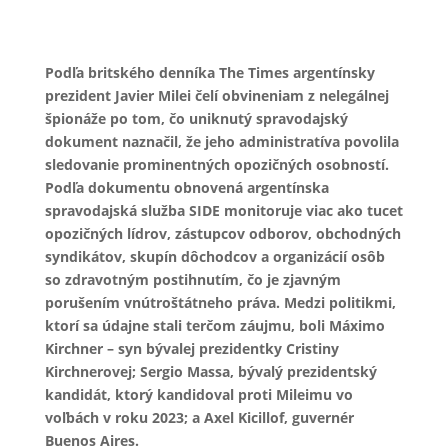
Podľa britského denníka The Times argentínsky
prezident Javier Milei čelí obvineniam z nelegálnej
špionáže po tom, čo uniknutý spravodajský
dokument naznačil, že jeho administratíva povolila
sledovanie prominentných opozičných osobností.
Podľa dokumentu obnovená argentínska
spravodajská služba SIDE monitoruje viac ako tucet
opozičných lídrov, zástupcov odborov, obchodných
syndikátov, skupín dôchodcov a organizácií osôb
so zdravotným postihnutím, čo je zjavným
porušením vnútroštátneho práva. Medzi politikmi,
ktorí sa údajne stali terčom záujmu, boli Máximo
Kirchner – syn bývalej prezidentky Cristiny
Kirchnerovej; Sergio Massa, bývalý prezidentský
kandidát, ktorý kandidoval proti Mileimu vo
voľbách v roku 2023; a Axel Kicillof, guvernér
Buenos Aires.