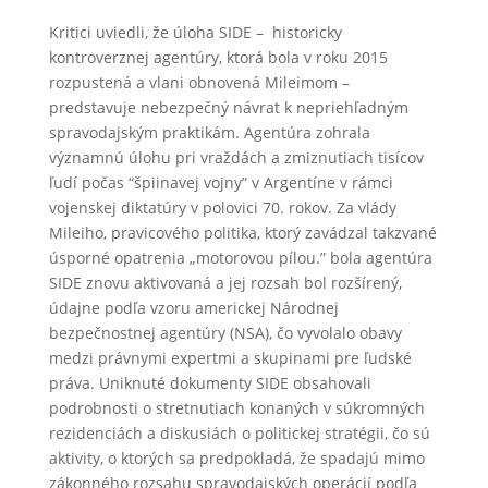
Kritici uviedli, že úloha SIDE – historicky
kontroverznej agentúry, ktorá bola v roku 2015
rozpustená a vlani obnovená Mileimom –
predstavuje nebezpečný návrat k nepriehľadným
spravodajským praktikám. Agentúra zohrala
významnú úlohu pri vraždách a zmiznutiach tisícov
ľudí počas “špiinavej vojny” v Argentíne v rámci
vojenskej diktatúry v polovici 70. rokov. Za vlády
Mileiho, pravicového politika, ktorý zavádzal takzvané
úsporné opatrenia „motorovou pílou.” bola agentúra
SIDE znovu aktivovaná a jej rozsah bol rozšírený,
údajne podľa vzoru americkej Národnej
bezpečnostnej agentúry (NSA), čo vyvolalo obavy
medzi právnymi expertmi a skupinami pre ľudské
práva. Uniknuté dokumenty SIDE obsahovali
podrobnosti o stretnutiach konaných v súkromných
rezidenciách a diskusiách o politickej stratégii, čo sú
aktivity, o ktorých sa predpokladá, že spadajú mimo
zákonného rozsahu spravodajských operácií podľa