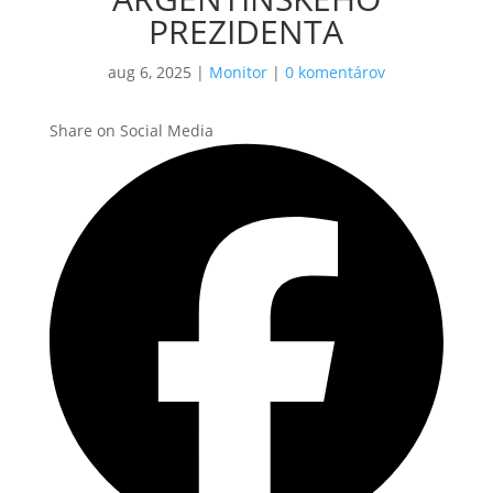
PREZIDENTA
aug 6, 2025
|
Monitor
|
0 komentárov
Share on Social Media