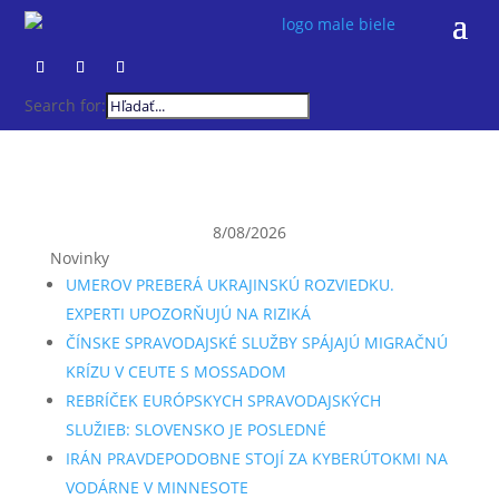
Search for:
8/08/2026
Novinky
UMEROV PREBERÁ UKRAJINSKÚ ROZVIEDKU.
EXPERTI UPOZORŇUJÚ NA RIZIKÁ
ČÍNSKE SPRAVODAJSKÉ SLUŽBY SPÁJAJÚ MIGRAČNÚ
KRÍZU V CEUTE S MOSSADOM
REBRÍČEK EURÓPSKYCH SPRAVODAJSKÝCH
SLUŽIEB: SLOVENSKO JE POSLEDNÉ
IRÁN PRAVDEPODOBNE STOJÍ ZA KYBERÚTOKMI NA
VODÁRNE V MINNESOTE