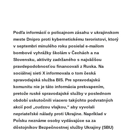
Podľa informácií o policajnom zásahu v ukrajinskom
meste Dnipro proti kybernetickému teroristovi, ktorý
v septembri minulého roku posielal e-mailom
bombové vyhrážky školám v Čechách a na
Slovensku, aktivity zadržaného s najväčšou
pravdepodobnosťou financovali z Ruska. Na
sociálnej sieti X informovala o tom česká
spravodajská služba BIS. Pre spravodajskú
komunitu nie je táto informácia prekvapením,
pretože ruské spravodajské služby v poslednom
období uskutočnili viacero takýchto podvratných
akcií pod „cudzou vlajkou,“ aby vyvolali
nepriateľské nálady proti Ukrajine. Napríklad v
Poĺsku neznáme osoby vydávajúce sa za
dôstojníkov Bezpečnostnej služby Ukrajiny (SBU)