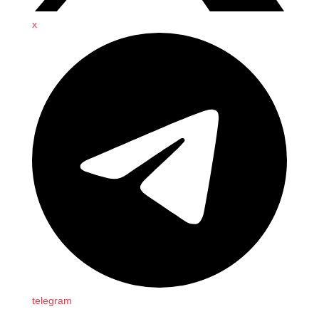
x
telegram