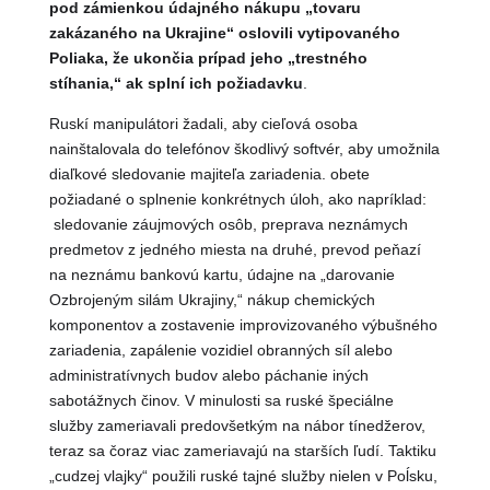
pod zámienkou údajného nákupu „tovaru
zakázaného na Ukrajine“ oslovili vytipovaného
Poliaka, že ukončia prípad jeho „trestného
stíhania,“ ak splní ich požiadavku
.
Ruskí manipulátori žadali, aby cieľová osoba
nainštalovala do telefónov škodlivý softvér, aby umožnila
diaľkové sledovanie majiteľa zariadenia. obete
požiadané o splnenie konkrétnych úloh, ako napríklad:
sledovanie záujmových osôb, preprava neznámych
predmetov z jedného miesta na druhé, prevod peňazí
na neznámu bankovú kartu, údajne na „darovanie
Ozbrojeným silám Ukrajiny,“ nákup chemických
komponentov a zostavenie improvizovaného výbušného
zariadenia, zapálenie vozidiel obranných síl alebo
administratívnych budov alebo páchanie iných
sabotážnych činov. V minulosti sa ruské špeciálne
služby zameriavali predovšetkým na nábor tínedžerov,
teraz sa čoraz viac zameriavajú na starších ľudí. Taktiku
„cudzej vlajky“ použili ruské tajné služby nielen v Poĺsku,