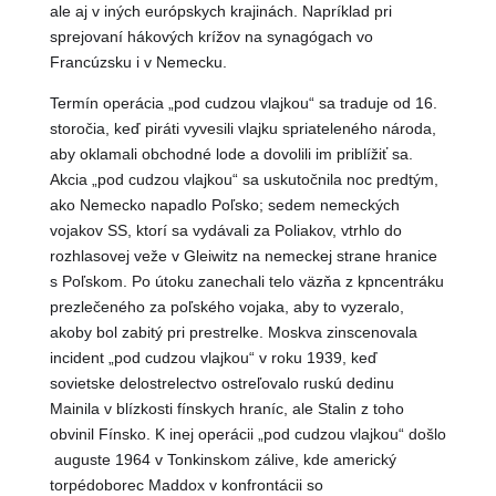
ale aj v iných európskych krajinách. Napríklad pri
sprejovaní hákových krížov na synagógach vo
Francúzsku i v Nemecku.
Termín operácia „pod cudzou vlajkou“ sa traduje od 16.
storočia, keď piráti vyvesili vlajku spriateleného národa,
aby oklamali obchodné lode a dovolili im priblížiť sa.
Akcia „pod cudzou vlajkou“ sa uskutočnila noc predtým,
ako Nemecko napadlo Poľsko; sedem nemeckých
vojakov SS, ktorí sa vydávali za Poliakov, vtrhlo do
rozhlasovej veže v Gleiwitz na nemeckej strane hranice
s Poľskom. Po útoku zanechali telo väzňa z kpncentráku
prezlečeného za poľského vojaka, aby to vyzeralo,
akoby bol zabitý pri prestrelke. Moskva zinscenovala
incident „pod cudzou vlajkou“ v roku 1939, keď
sovietske delostrelectvo ostreľovalo ruskú dedinu
Mainila v blízkosti fínskych hraníc, ale Stalin z toho
obvinil Fínsko. K inej operácii „pod cudzou vlajkou“ došlo
auguste 1964 v Tonkinskom zálive, kde americký
torpédoborec Maddox v konfrontácii so