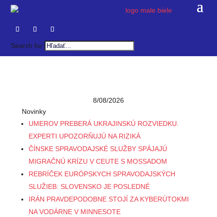
Search for:
8/08/2026
Novinky
UMEROV PREBERÁ UKRAJINSKÚ ROZVIEDKU.
EXPERTI UPOZORŇUJÚ NA RIZIKÁ
ČÍNSKE SPRAVODAJSKÉ SLUŽBY SPÁJAJÚ
MIGRAČNÚ KRÍZU V CEUTE S MOSSADOM
REBRÍČEK EURÓPSKYCH SPRAVODAJSKÝCH
SLUŽIEB: SLOVENSKO JE POSLEDNÉ
IRÁN PRAVDEPODOBNE STOJÍ ZA KYBERÚTOKMI
NA VODÁRNE V MINNESOTE