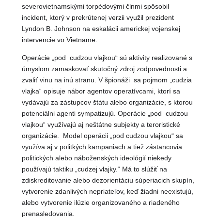
severovietnamskými torpédovými člnmi spôsobil
incident, ktorý v prekrútenej verzii využil prezident
Lyndon B. Johnson na eskalácii americkej vojenskej
intervencie vo Vietname.
Operácie „pod cudzou vlajkou“ sú aktivity realizované s
úmyslom zamaskovať skutočný zdroj zodpovednosti a
zvaliť vinu na inú stranu. V špionáži sa pojmom „cudzia
vlajka“ opisuje nábor agentov operatívcami, ktorí sa
vydávajú za zástupcov štátu alebo organizácie, s ktorou
potenciálni agenti sympatizujú. Operácie „pod cudzou
vlajkou“ využívajú aj neštátne subjekty a teroristické
organizácie. Model operácii „pod cudzou vlajkou“ sa
využíva aj v politkých kampaniach a tiež zástancovia
politických alebo náboženských ideológií niekedy
používajú taktiku „cudzej vlajky.“ Má to slúžiť na
zdiskreditovanie alebo dezorientáciu súperiacich skupín,
vytvorenie zdanlivých nepriateľov, keď žiadni neexistujú,
alebo vytvorenie ilúzie organizovaného a riadeného
prenasledovania.