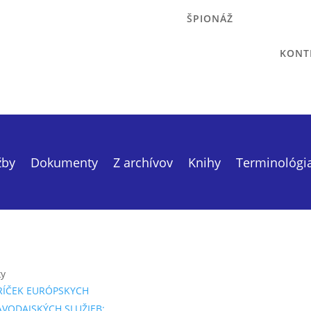
ŠPIONÁŽ
KONT
žby
Dokumenty
Z archívov
Knihy
Terminológi
ky
RÍČEK EURÓPSKYCH
AVODAJSKÝCH SLUŽIEB: