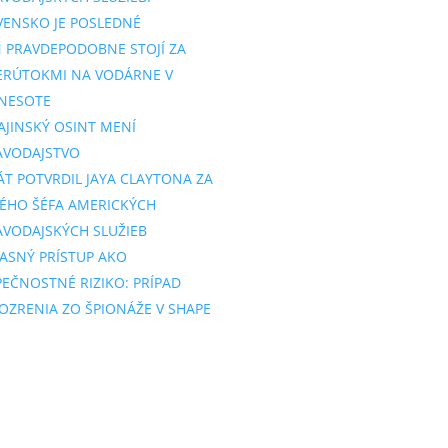
VENSKO JE POSLEDNÉ
N PRAVDEPODOBNE STOJÍ ZA
ERÚTOKMI NA VODÁRNE V
NESOTE
AJINSKÝ OSINT MENÍ
AVODAJSTVO
ÁT POTVRDIL JAYA CLAYTONA ZA
ÉHO ŠÉFA AMERICKÝCH
AVODAJSKÝCH SLUŽIEB
ASNÝ PRÍSTUP AKO
PEČNOSTNÉ RIZIKO: PRÍPAD
OZRENIA ZO ŠPIONÁŽE V SHAPE