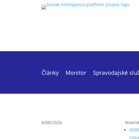
Články
Monitor
Spravodajské slu
6/08/2026
Novin
REB
SPR