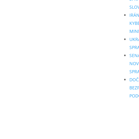
SLO
IRÁ
KYB
MIN
UKR
SPR
SEN
NOV
SPR
DOČ
BEZ
POD