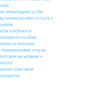
IZIKÁ
SKE SPRAVODAJSKÉ SLUŽBY
AJÚ MIGRAČNÚ KRÍZU V CEUTE S
SSADOM
RÍČEK EURÓPSKYCH
AVODAJSKÝCH SLUŽIEB:
VENSKO JE POSLEDNÉ
N PRAVDEPODOBNE STOJÍ ZA
ERÚTOKMI NA VODÁRNE V
NESOTE
AJINSKÝ OSINT MENÍ
AVODAJSTVO