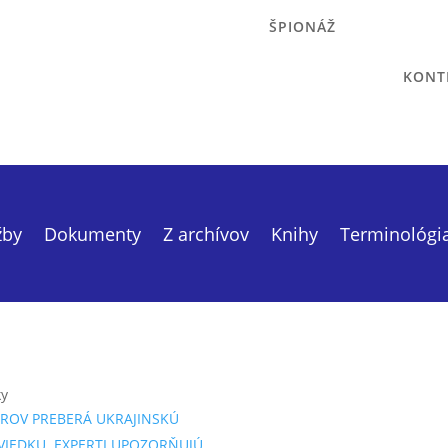
ŠPIONÁŽ
KONT
žby
Dokumenty
Z archívov
Knihy
Terminológi
ky
ROV PREBERÁ UKRAJINSKÚ
VIEDKU. EXPERTI UPOZORŇUJÚ