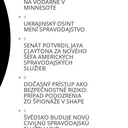
NA VODÁRNE V
MINNESOTE
9
UKRAJINSKÝ OSINT
MENÍ SPRAVODAJSTVO
9
SENÁT POTVRDIL JAYA
CLAYTONA ZA NOVÉHO
ŠÉFA AMERICKÝCH
SPRAVODAJSKÝCH
SLUŽIEB
9
DOČASNÝ PRÍSTUP AKO
BEZPEČNOSTNÉ RIZIKO:
PRÍPAD PODOZRENIA
ZO ŠPIONÁŽE V SHAPE
9
ŠVÉDSKO BUDUJE NOVÚ
CIVILNÚ SPRAVODAJSKÚ