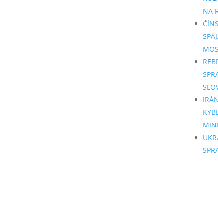
NA R
ČÍN
SPÁJ
MO
REB
SPR
SLO
IRÁ
KYB
MIN
UKR
SPR