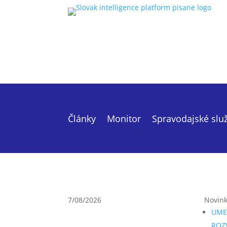
Články
Monitor
Spravodajské slu
7/08/2026
Novin
UME
ROZ