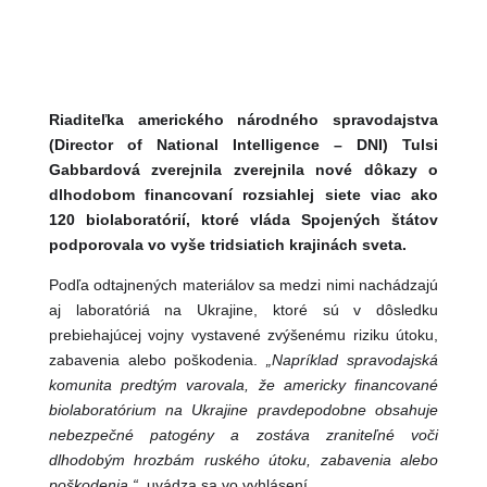
Riaditeľka amerického národného spravodajstva
(Director of National Intelligence – DNI) Tulsi
Gabbardová zverejnila zverejnila nové dôkazy o
dlhodobom financovaní rozsiahlej siete viac ako
120 biolaboratórií, ktoré vláda Spojených štátov
podporovala vo vyše tridsiatich krajinách sveta.
Podľa odtajnených materiálov sa medzi nimi nachádzajú
aj laboratóriá na Ukrajine, ktoré sú v dôsledku
prebiehajúcej vojny vystavené zvýšenému riziku útoku,
zabavenia alebo poškodenia.
„Napríklad spravodajská
komunita predtým varovala, že americky financované
biolaboratórium na Ukrajine pravdepodobne obsahuje
nebezpečné patogény a zostáva zraniteľné voči
dlhodobým hrozbám ruského útoku, zabavenia alebo
poškodenia.“,
uvádza sa vo vyhlásení.