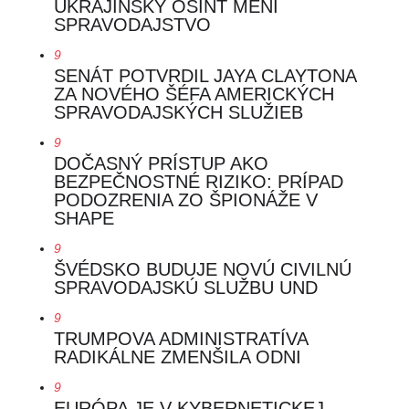
UKRAJINSKÝ OSINT MENÍ
SPRAVODAJSTVO
9
SENÁT POTVRDIL JAYA CLAYTONA
ZA NOVÉHO ŠÉFA AMERICKÝCH
SPRAVODAJSKÝCH SLUŽIEB
9
DOČASNÝ PRÍSTUP AKO
BEZPEČNOSTNÉ RIZIKO: PRÍPAD
PODOZRENIA ZO ŠPIONÁŽE V
SHAPE
9
ŠVÉDSKO BUDUJE NOVÚ CIVILNÚ
SPRAVODAJSKÚ SLUŽBU UND
9
TRUMPOVA ADMINISTRATÍVA
RADIKÁLNE ZMENŠILA ODNI
9
EURÓPA JE V KYBERNETICKEJ