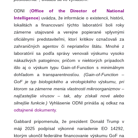
ODNI
(
Office of the Director
of
National
Intelligence
)
uvádza, že informácie o existencii, histórii,
lokalitách a financovaní týchto laboratórií boli roky
zámerne utajované a verejne popierané vplyvnými
oficiálnymi predstaviteľmi, ktorí kritikov označovali za
zahraničných agentov či nepriateľov štátu. Mnohé z
laboratórií sa podľa správy venovali výskumu vysoko
nákazlivých patogénov, pričom v niektorých prípadoch
išlo aj o výskum typu Gain‑of‑Function s minimálnym
dohľadom a transparentnosťou.
(Gain‑of‑Function –
GoF je typ biologického a virologického výskumu, pri
ktorom sa zámerne menia vlastnosti mikroorganizmov –
najčastejšie vírusov – tak, aby získali nové alebo
silnejšie funkcie.)
Vyhlásenie ODNI prináša aj odkaz na
odtajnené dokumenty
.
Gabbard pripomenula, že prezident Donald Trump v
máji 2025 podpísal výkonné nariadenie EO 14292,
ktorým ukončil federálne financovanie výskumu GoF na