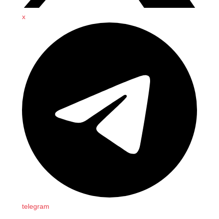
x
telegram