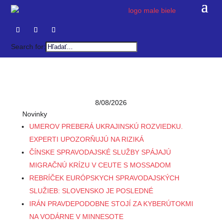
Search for:
8/08/2026
Novinky
UMEROV PREBERÁ UKRAJINSKÚ ROZVIEDKU.
EXPERTI UPOZORŇUJÚ NA RIZIKÁ
ČÍNSKE SPRAVODAJSKÉ SLUŽBY SPÁJAJÚ
MIGRAČNÚ KRÍZU V CEUTE S MOSSADOM
REBRÍČEK EURÓPSKYCH SPRAVODAJSKÝCH
SLUŽIEB: SLOVENSKO JE POSLEDNÉ
IRÁN PRAVDEPODOBNE STOJÍ ZA KYBERÚTOKMI
NA VODÁRNE V MINNESOTE