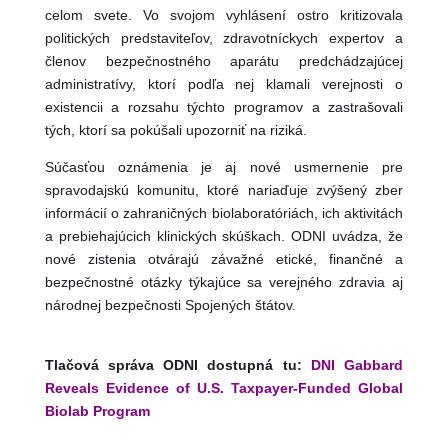
celom svete. Vo svojom vyhlásení ostro kritizovala
politických predstaviteľov, zdravotníckych expertov a
členov bezpečnostného aparátu predchádzajúcej
administratívy, ktorí podľa nej klamali verejnosti o
existencii a rozsahu týchto programov a zastrašovali
tých, ktorí sa pokúšali upozorniť na riziká.
Súčasťou oznámenia je aj nové usmernenie pre
spravodajskú komunitu, ktoré nariaďuje zvýšený zber
informácií o zahraničných biolaboratóriách, ich aktivitách
a prebiehajúcich klinických skúškach. ODNI uvádza, že
nové zistenia otvárajú závažné etické, finančné a
bezpečnostné otázky týkajúce sa verejného zdravia aj
národnej bezpečnosti Spojených štátov.
Tlačová správa ODNI dostupná tu:
DNI Gabbard
Reveals Evidence of U.S. Taxpayer-Funded Global
Biolab Program