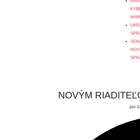
IRÁ
KYB
MIN
UKR
SPR
SEN
NOV
SPR
NOVÝM RIADITEĽ
jún 1