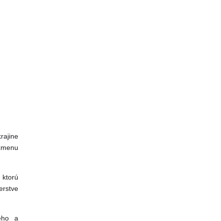
rajine
 zmenu
 ktorú
erstve
ého a