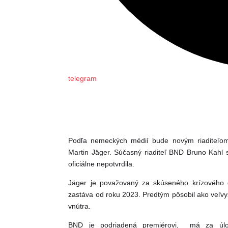
telegram
Podľa nemeckých médií bude novým riaditeľom
Martin Jäger. Súčasný riaditeľ BND Bruno Kahl
oficiálne nepotvrdila.
Jäger je považovaný za skúseného krízového d
zastáva od roku 2023. Predtým pôsobil ako veľvys
vnútra.
BND je podriadená premiérovi, má za úloh