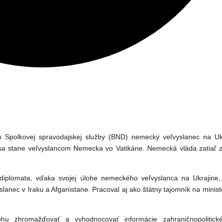
 Spolkovej spravodajskej služby (BND) nemecký veľvyslanec na Uk
 sa stane veľvyslancom Nemecka vo Vatikáne. Nemecká vláda zatiaľ
iplomata, vďaka svojej úlohe nemeckého veľvyslanca na Ukrajine,
lanec v Iraku a Afganistane. Pracoval aj ako štátny tajomník na minist
u zhromažďovať a vyhodnocovať informácie zahraničnopolitick