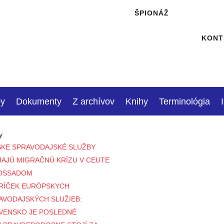
ŠPIONÁŽ
KONT
by
Dokumenty
Z archívov
Knihy
Terminológia
y
SKE SPRAVODAJSKÉ SLUŽBY
JAJÚ MIGRAČNÚ KRÍZU V CEUTE
OSSADOM
RÍČEK EURÓPSKYCH
AVODAJSKÝCH SLUŽIEB:
VENSKO JE POSLEDNÉ