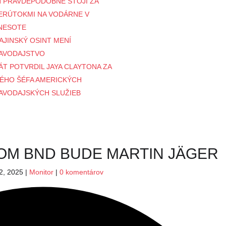
N PRAVDEPODOBNE STOJÍ ZA
ERÚTOKMI NA VODÁRNE V
NESOTE
AJINSKÝ OSINT MENÍ
AVODAJSTVO
ÁT POTVRDIL JAYA CLAYTONA ZA
ÉHO ŠÉFA AMERICKÝCH
AVODAJSKÝCH SLUŽIEB
OM BND BUDE MARTIN JÄGER
2, 2025
|
Monitor
|
0 komentárov