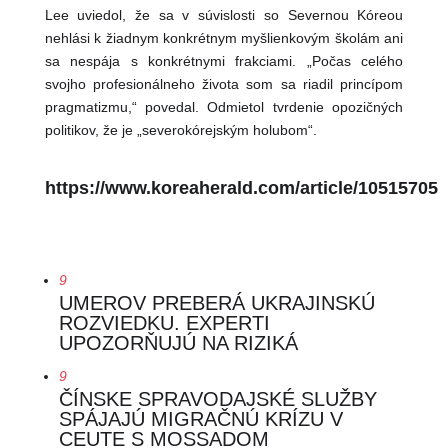
Lee uviedol, že sa v súvislosti so Severnou Kóreou
nehlási k žiadnym konkrétnym myšlienkovým školám ani
sa nespája s konkrétnymi frakciami. „Počas celého
svojho profesionálneho života som sa riadil princípom
pragmatizmu,“ povedal. Odmietol tvrdenie opozičných
politikov, že je „severokórejským holubom“.
https://www.koreaherald.com/article/10515705
9
UMEROV PREBERÁ UKRAJINSKÚ
ROZVIEDKU. EXPERTI
UPOZORŇUJÚ NA RIZIKÁ
9
ČÍNSKE SPRAVODAJSKÉ SLUŽBY
SPÁJAJÚ MIGRAČNÚ KRÍZU V
CEUTE S MOSSADOM