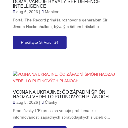
DOMA, VARUJE BÝVALÝ ŠÉF DEFENCE
INTELLIGENCE
aug 6, 2026
|
Monitor
Portál The Record prináša rozhovor s generálom Sir
Jimom Hockenhullom, bývalým šéfom britského...
Prečítajte Si Viac
VOJNA NA UKRAJINE: ČO ZÁPADNÍ ŠPIÓNI
NAOZAJ VEDELI O PUTINOVÝCH PLÁNOCH
aug 5, 2026
|
Články
Francúzsky L'Express sa venuje problematike
informovanosti západných spravodajských služieb o...