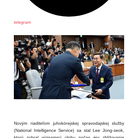
telegram
Novým riaditeľom juhokórejskej spravodajskej služby
(National Intelligence Service) sa stal Lee Jong-seok,
ktorý zohral významnú úlohu počas éry zbližovania