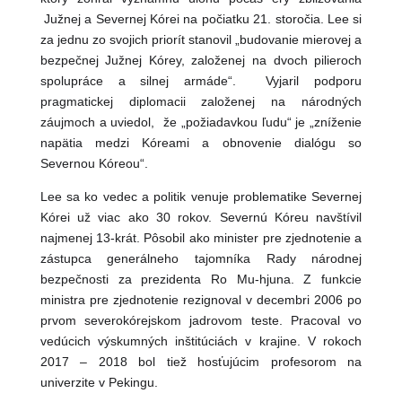
Južnej a Severnej Kórei na počiatku 21. storočia. Lee si
za jednu zo svojich priorít stanovil „budovanie mierovej a
bezpečnej Južnej Kórey, založenej na dvoch pilieroch
spolupráce a silnej armáde“. Vyjaril podporu
pragmatickej diplomacii založenej na národných
záujmoch a uviedol, že „požiadavkou ľudu“ je „zníženie
napätia medzi Kóreami a obnovenie dialógu so
Severnou Kóreou“.
Lee sa ko vedec a politik venuje problematike Severnej
Kórei už viac ako 30 rokov. Severnú Kóreu navštívil
najmenej 13-krát. Pôsobil ako minister pre zjednotenie a
zástupca generálneho tajomníka Rady národnej
bezpečnosti za prezidenta Ro Mu-hjuna. Z funkcie
ministra pre zjednotenie rezignoval v decembri 2006 po
prvom severokórejskom jadrovom teste. Pracoval vo
vedúcich výskumných inštitúciách v krajine. V rokoch
2017 – 2018 bol tiež hosťujúcim profesorom na
univerzite v Pekingu.