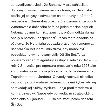
spravodlivosti uviedli, že Baharav-Miara súhlasila s
dočasným vymenovaním napriek tomu, že Netanjahu
obišiel jej pokyny s odvolaním sa na obavy o národnú
bezpečnosť. Generálna prokuratúra oznámila, že povolí
vymenovanie dočasého šéfa na jeden mesiac napriek
Netanjahuovmu konfliktu záujmov, pričom odkázala na
obavy o národnú bezpečnosť. Počas tohto obdobia sa
očakáva, že Netanjahu odovzdá právomoc vymenovať
riaditeľa Šin Bet inému ministrovi, aby mohol byť
bezodkladne vymenovaný stály šéf Šin Bet.Teraz
poverený vedením agentúry zástupca šéfa Šin Bet – 53-
ročný S. – začal pre agentúru pracovať v roku 1995 ako
koordinátor spravodajských služieb v Jeruzaleme a na
Západnom brehu Jordánu. Odvtedy zastával niekoľko
vedúcich pozícií vrátane vedenia oddelení kybernetickej
spravodajskej služby, výskumu, boja proti terorizmu a
kontrarozviedky. Naposledy bol vedúcim strategického
oddelenia a v januári 2025 sa stal zástupcom riaditeľa
Šin Bet.