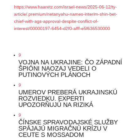
https://www.haaretz.com/israel-news/2025-06-12/ty-
article/.premium/netanyahu-names-interim-shin-bet-
chief-with-ags-approval-despite-conflict-of-
interest/00000197-6454-d2f0-afff-e5f636530000
9
VOJNA NA UKRAJINE: ČO ZÁPADNÍ
ŠPIÓNI NAOZAJ VEDELI O
PUTINOVÝCH PLÁNOCH
9
UMEROV PREBERÁ UKRAJINSKÚ
ROZVIEDKU. EXPERTI
UPOZORŇUJÚ NA RIZIKÁ
9
ČÍNSKE SPRAVODAJSKÉ SLUŽBY
SPÁJAJÚ MIGRAČNÚ KRÍZU V
CEUTE S MOSSADOM