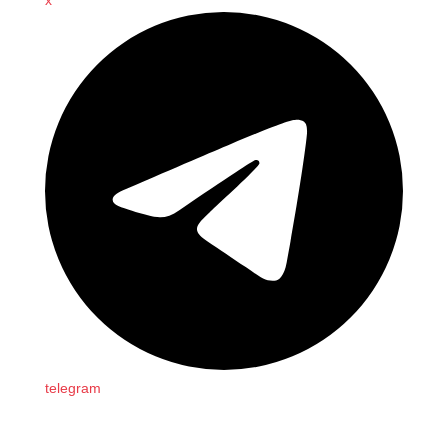
x
telegram