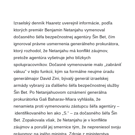
Izraelský denník Haaretz uverejnil informácie, podľa
ktorých premiér Benjamin Netanjahu vymenoval
dočasného šéfa bezpečnostnej agentúry Šin Bet, čím
ignoroval právne usmernenia generálneho prokurátora,
ktorý rozhodol, že Netanjahu má konflikt záujmov,
pretože agentúra vyšetruje jeho blízkych
spolupracovníkov. Dočasné vymenovanie malo „zabrániť
vákuu“ v tejto funkcii, kým sa formálne neujme úradu
generálmajor David Zini, bývalý generál izraelskej
armády vybraný za ďalšieho šéfa bezpečnostnej služby
Šin Bet. Po Netanjahuovom oznámení generálna
prokurátorka Gali Baharav-Miara vyhlásila, že
nenamieta proti vymenovaniu zástupcu šéfa agentúry –
identifikovaného len ako „S.“ – za dočasného šéfa Šin
Bet. Zopakovala však, že Netanjahu je v konflikte
záujmov a porušil jej smernice tým, že nepreniesol svoju
právomoc na iného ministra. Zdroje z ministerstva