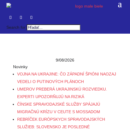
Search for:
9/08/2026
Novinky
VOJNA NA UKRAJINE: ČO ZÁPADNÍ ŠPIÓNI NAOZAJ
VEDELI O PUTINOVÝCH PLÁNOCH
UMEROV PREBERÁ UKRAJINSKÚ ROZVIEDKU.
EXPERTI UPOZORŇUJÚ NA RIZIKÁ
ČÍNSKE SPRAVODAJSKÉ SLUŽBY SPÁJAJÚ
MIGRAČNÚ KRÍZU V CEUTE S MOSSADOM
REBRÍČEK EURÓPSKYCH SPRAVODAJSKÝCH
SLUŽIEB: SLOVENSKO JE POSLEDNÉ