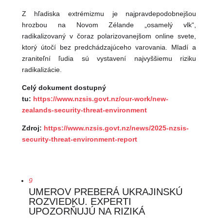
Z hľadiska extrémizmu je najpravdepodobnejšou
hrozbou na Novom Zélande „osamelý vlk“,
radikalizovaný v čoraz polarizovanejšom online svete,
ktorý útočí bez predchádzajúceho varovania. Mladí a
zraniteľní ľudia sú vystavení najvyššiemu riziku
radikalizácie.
Celý dokument dostupný
tu:
https://www.nzsis.govt.nz/our-work/new-
zealands-security-threat-environment
Zdroj:
https://www.nzsis.govt.nz/news/2025-nzsis-
security-threat-environment-report
9
UMEROV PREBERÁ UKRAJINSKÚ
ROZVIEDKU. EXPERTI
UPOZORŇUJÚ NA RIZIKÁ