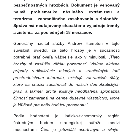
bezpečnostných hrozbách. Dokument je venovaný
najmä problematike násilného extrémizmu a
terorizmu, zahraničného zasahovania a špionáže.
Správa má neutajovaný charakter a vyjadruje trendy
a zistenia za posledných 18 mesiacov.
Generálny riaditeľ služby Andrew Hampton v tejto
súvislosti uviedol, že tieto hrozby je v súčasnosti
potrebné brať oveľa vážnejšie ako v minulosti.
„Tieto
hrozby si zaslúžia väčšiu pozornosť. Vidíme aktívne
prípady radikalizácie mladých a zraniteľných ľudí
prostredníctvom internetu, existujú zahraničné štáty,
ktoré sa snažia zasahovať do našich demokratických
práv, a takmer určite existuje neodhalená špionážna
činnosť zameraná na cenné duševné vlastníctvo, ktoré
je kľúčové pre našu budúcu prosperitu.“
Podľa hodnotení je indicko-tichomorský región
ústredným bodom strategickej súťaže medzi
mocnosťami. Čína je
„obzvlášť asertívnym a silným