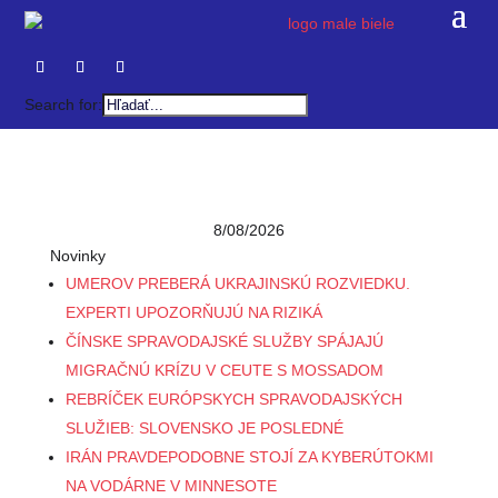
Search for:
8/08/2026
Novinky
UMEROV PREBERÁ UKRAJINSKÚ ROZVIEDKU.
EXPERTI UPOZORŇUJÚ NA RIZIKÁ
ČÍNSKE SPRAVODAJSKÉ SLUŽBY SPÁJAJÚ
MIGRAČNÚ KRÍZU V CEUTE S MOSSADOM
REBRÍČEK EURÓPSKYCH SPRAVODAJSKÝCH
SLUŽIEB: SLOVENSKO JE POSLEDNÉ
IRÁN PRAVDEPODOBNE STOJÍ ZA KYBERÚTOKMI
NA VODÁRNE V MINNESOTE