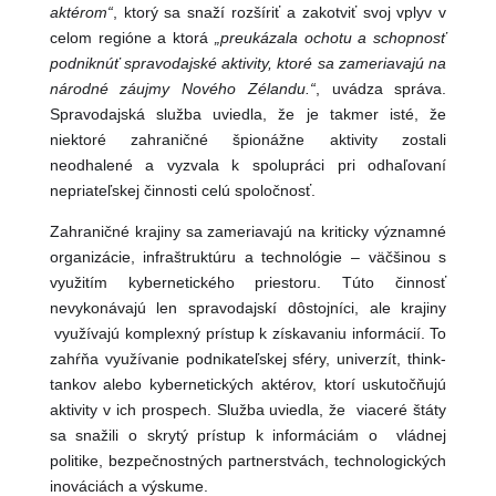
aktérom“
, ktorý sa snaží rozšíriť a zakotviť svoj vplyv v
celom regióne a ktorá
„preukázala ochotu a schopnosť
podniknúť spravodajské aktivity, ktoré sa zameriavajú na
národné záujmy Nového Zélandu.“
, uvádza správa.
Spravodajská služba uviedla, že je takmer isté, že
niektoré zahraničné špionážne aktivity zostali
neodhalené a vyzvala k spolupráci pri odhaľovaní
nepriateľskej činnosti celú spoločnosť.
Zahraničné krajiny sa zameriavajú na kriticky významné
organizácie, infraštruktúru a technológie – väčšinou s
využitím kybernetického priestoru. Túto činnosť
nevykonávajú len spravodajskí dôstojníci, ale krajiny
využívajú komplexný prístup k získavaniu informácií. To
zahŕňa využívanie podnikateľskej sféry, univerzít, think-
tankov alebo kybernetických aktérov, ktorí uskutočňujú
aktivity v ich prospech. Služba uviedla, že viaceré štáty
sa snažili o skrytý prístup k informáciám o vládnej
politike, bezpečnostných partnerstvách, technologických
inováciách a výskume.