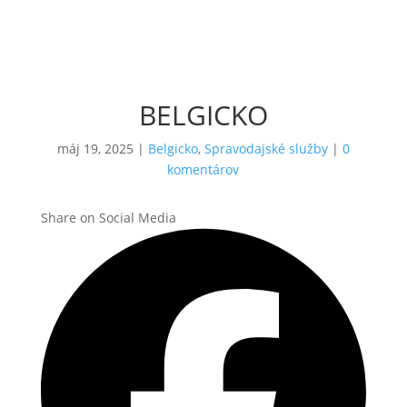
BELGICKO
máj 19, 2025
|
Belgicko
,
Spravodajské služby
|
0
komentárov
Share on Social Media