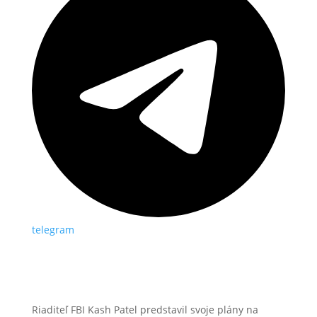
telegram
Riaditeľ FBI Kash Patel predstavil svoje plány na