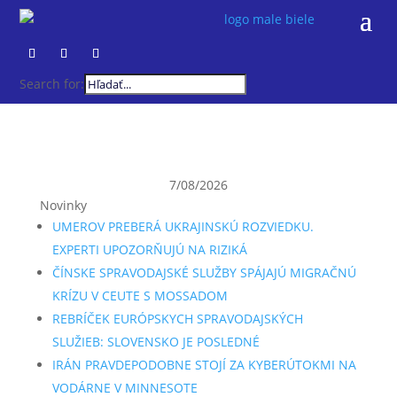
Search for:
7/08/2026
Novinky
UMEROV PREBERÁ UKRAJINSKÚ ROZVIEDKU.
EXPERTI UPOZORŇUJÚ NA RIZIKÁ
ČÍNSKE SPRAVODAJSKÉ SLUŽBY SPÁJAJÚ MIGRAČNÚ
KRÍZU V CEUTE S MOSSADOM
REBRÍČEK EURÓPSKYCH SPRAVODAJSKÝCH
SLUŽIEB: SLOVENSKO JE POSLEDNÉ
IRÁN PRAVDEPODOBNE STOJÍ ZA KYBERÚTOKMI NA
VODÁRNE V MINNESOTE