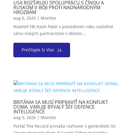
USA ROZŠIRUJÚ SPOLUPRÁCU S ČÍNOU A
RUSKOM V BOJI PROTI NADNÁRODNÝM
HROZBÁM
aug 6, 2026
|
Monitor
Riaditeľ FBI Kash Patel v poslednom roku rozbehol
sériu nových partnerstiev v oblasti...
Prečítajte Si Viac
BRITÁNIA SA MUSÍ PRIPRAVIŤ NA KONFLIKT
DOMA, VARUJE BÝVALÝ ŠÉF DEFENCE
INTELLIGENCE
aug 6, 2026
|
Monitor
Portál The Record prináša rozhovor s generálom Sir
Jimom Hockenhullom, bývalým šéfom britského...