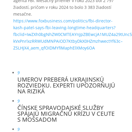
agenta FBI. Mesačný priemer v roku 2023 bol 2 797
žiadostí, pričom v roku 2024 to bolo 3 383 žiadostí
mesačne.
https://www.foxbusiness.com/politics/fbi-director-
kash-patel-says-fbi-leaving-longtime-headquarters?
fbclid=IwZXh0bgNhZW0CMTEAYnJpZBEwcjA1MUZ4a29tUnc5
kVxPnrlxzRRWUdMNPAiOD7KtbyDkX0HZmzhwectYf63c–
ZSLHjX4_aem_qfOIDMYfiMaphElXMoy6OA
9
UMEROV PREBERÁ UKRAJINSKÚ
ROZVIEDKU. EXPERTI UPOZORŇUJÚ
NA RIZIKÁ
9
ČÍNSKE SPRAVODAJSKÉ SLUŽBY
SPÁJAJÚ MIGRAČNÚ KRÍZU V CEUTE
S MOSSADOM
9