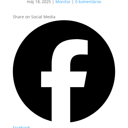
máj 18, 2025
|
Monitor
|
0 komentárov
Share on Social Media
facebook