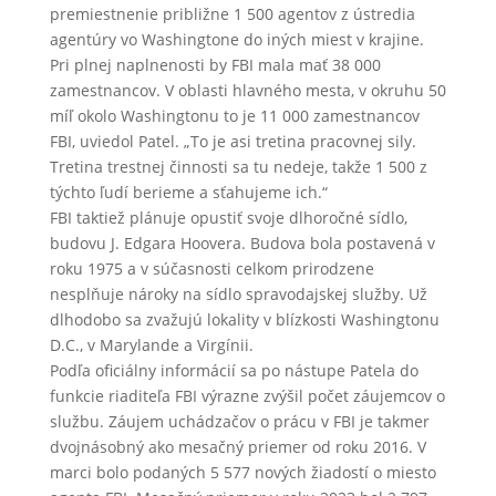
premiestnenie približne 1 500 agentov z ústredia
agentúry vo Washingtone do iných miest v krajine.
Pri plnej naplnenosti by FBI mala mať 38 000
zamestnancov. V oblasti hlavného mesta, v okruhu 50
míľ okolo Washingtonu to je 11 000 zamestnancov
FBI, uviedol Patel. „To je asi tretina pracovnej sily.
Tretina trestnej činnosti sa tu nedeje, takže 1 500 z
týchto ľudí berieme a sťahujeme ich.“
FBI taktiež plánuje opustiť svoje dlhoročné sídlo,
budovu J. Edgara Hoovera. Budova bola postavená v
roku 1975 a v súčasnosti celkom prirodzene
nesplňuje nároky na sídlo spravodajskej služby. Už
dlhodobo sa zvažujú lokality v blízkosti Washingtonu
D.C., v Marylande a Virgínii.
Podľa oficiálny informácií sa po nástupe Patela do
funkcie riaditeľa FBI výrazne zvýšil počet záujemcov o
službu. Záujem uchádzačov o prácu v FBI je takmer
dvojnásobný ako mesačný priemer od roku 2016. V
marci bolo podaných 5 577 nových žiadostí o miesto