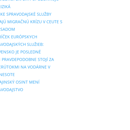
IZIKÁ
SKE SPRAVODAJSKÉ SLUŽBY
AJÚ MIGRAČNÚ KRÍZU V CEUTE S
SSADOM
RÍČEK EURÓPSKYCH
AVODAJSKÝCH SLUŽIEB:
VENSKO JE POSLEDNÉ
N PRAVDEPODOBNE STOJÍ ZA
ERÚTOKMI NA VODÁRNE V
NESOTE
AJINSKÝ OSINT MENÍ
AVODAJSTVO