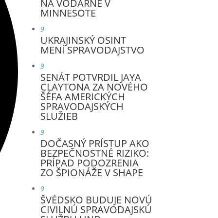
NA VODÁRNE V
MINNESOTE
9
UKRAJINSKÝ OSINT
MENÍ SPRAVODAJSTVO
9
SENÁT POTVRDIL JAYA
CLAYTONA ZA NOVÉHO
ŠÉFA AMERICKÝCH
SPRAVODAJSKÝCH
SLUŽIEB
9
DOČASNÝ PRÍSTUP AKO
BEZPEČNOSTNÉ RIZIKO:
PRÍPAD PODOZRENIA
ZO ŠPIONÁŽE V SHAPE
9
ŠVÉDSKO BUDUJE NOVÚ
CIVILNÚ SPRAVODAJSKÚ