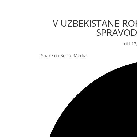
V UZBEKISTANE RO
SPRAVOD
okt 17
Share on Social Media