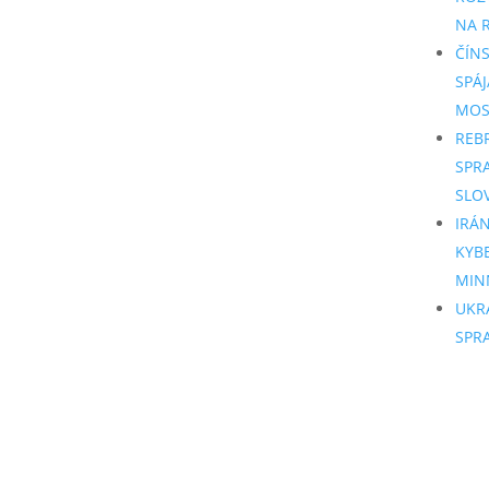
NA R
ČÍN
SPÁJ
MO
REB
SPR
SLO
IRÁ
KYB
MIN
UKR
SPR