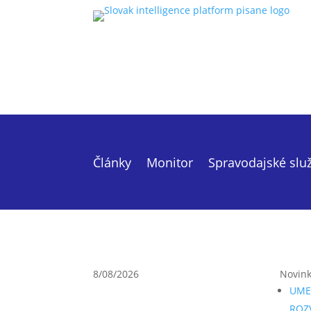
Články
Monitor
Spravodajské slu
8/08/2026
Novin
UME
ROZ