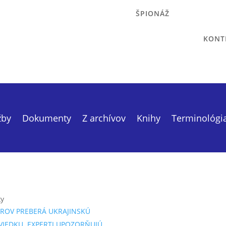
ŠPIONÁŽ
KONT
žby
Dokumenty
Z archívov
Knihy
Terminológi
ky
ROV PREBERÁ UKRAJINSKÚ
VIEDKU. EXPERTI UPOZORŇUJÚ