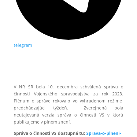
telegram
V NR SR bola 10. decembra schválená správu o
činnosti Vojenského spravodajstva za rok 2023.
Plénum o správe rokovalo vo vyhradenom režime
predchádzajúci týždeň. Zverejnená bola
neutajovaná verzia správa o činnosti VS v ktorú
publikujeme v plnom znení.
Správa o činnosti VS dostupná tu:
Sprava-o-plneni-