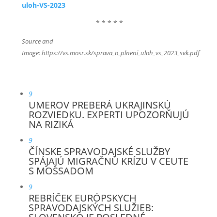
uloh-VS-2023
* * * * *
Source and
Image: https://vs.mosr.sk/sprava_o_plneni_uloh_vs_2023_svk.pdf
9
UMEROV PREBERÁ UKRAJINSKÚ
ROZVIEDKU. EXPERTI UPOZORŇUJÚ
NA RIZIKÁ
9
ČÍNSKE SPRAVODAJSKÉ SLUŽBY
SPÁJAJÚ MIGRAČNÚ KRÍZU V CEUTE
S MOSSADOM
9
REBRÍČEK EURÓPSKYCH
SPRAVODAJSKÝCH SLUŽIEB: