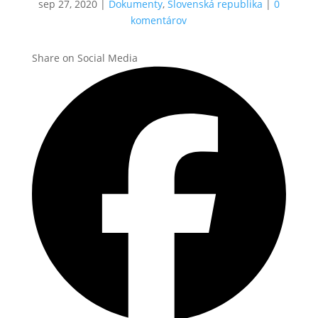
sep 27, 2020
|
Dokumenty
,
Slovenská republika
|
0
komentárov
Share on Social Media