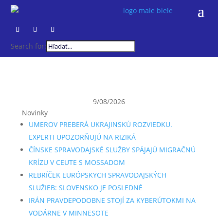
Search for:
9/08/2026
Novinky
UMEROV PREBERÁ UKRAJINSKÚ ROZVIEDKU.
EXPERTI UPOZORŇUJÚ NA RIZIKÁ
ČÍNSKE SPRAVODAJSKÉ SLUŽBY SPÁJAJÚ MIGRAČNÚ
KRÍZU V CEUTE S MOSSADOM
REBRÍČEK EURÓPSKYCH SPRAVODAJSKÝCH
SLUŽIEB: SLOVENSKO JE POSLEDNÉ
IRÁN PRAVDEPODOBNE STOJÍ ZA KYBERÚTOKMI NA
VODÁRNE V MINNESOTE