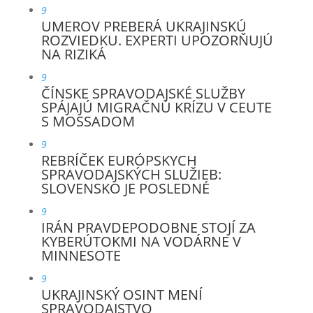
9
UMEROV PREBERÁ UKRAJINSKÚ
ROZVIEDKU. EXPERTI UPOZORŇUJÚ
NA RIZIKÁ
9
ČÍNSKE SPRAVODAJSKÉ SLUŽBY
SPÁJAJÚ MIGRAČNÚ KRÍZU V CEUTE
S MOSSADOM
9
REBRÍČEK EURÓPSKYCH
SPRAVODAJSKÝCH SLUŽIEB:
SLOVENSKO JE POSLEDNÉ
9
IRÁN PRAVDEPODOBNE STOJÍ ZA
KYBERÚTOKMI NA VODÁRNE V
MINNESOTE
9
UKRAJINSKÝ OSINT MENÍ
SPRAVODAJSTVO