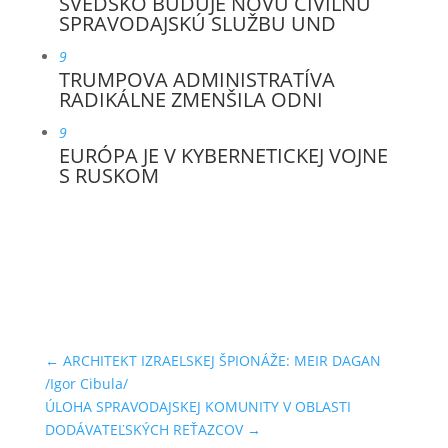
ŠVÉDSKO BUDUJE NOVÚ CIVILNÚ
SPRAVODAJSKÚ SLUŽBU UND
9
TRUMPOVA ADMINISTRATÍVA
RADIKÁLNE ZMENŠILA ODNI
9
EURÓPA JE V KYBERNETICKEJ VOJNE
S RUSKOM
←
ARCHITEKT IZRAELSKEJ ŠPIONÁŽE: MEIR DAGAN
/Igor Cibula/
ÚLOHA SPRAVODAJSKEJ KOMUNITY V OBLASTI
DODÁVATEĽSKÝCH REŤAZCOV
→