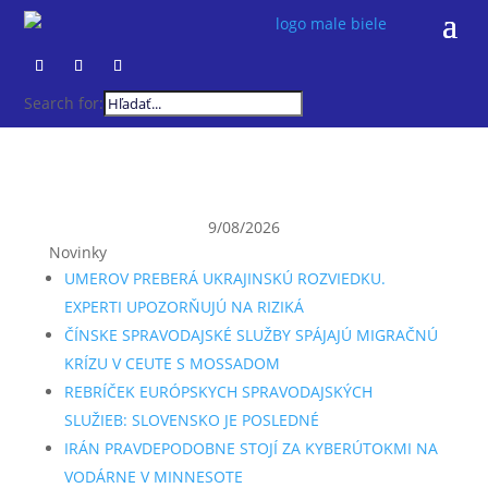
Search for:
9/08/2026
Novinky
UMEROV PREBERÁ UKRAJINSKÚ ROZVIEDKU.
EXPERTI UPOZORŇUJÚ NA RIZIKÁ
ČÍNSKE SPRAVODAJSKÉ SLUŽBY SPÁJAJÚ MIGRAČNÚ
KRÍZU V CEUTE S MOSSADOM
REBRÍČEK EURÓPSKYCH SPRAVODAJSKÝCH
SLUŽIEB: SLOVENSKO JE POSLEDNÉ
IRÁN PRAVDEPODOBNE STOJÍ ZA KYBERÚTOKMI NA
VODÁRNE V MINNESOTE