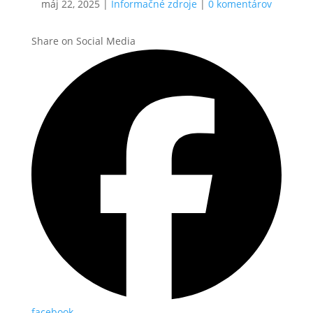
máj 22, 2025
|
Informačné zdroje
|
0 komentárov
Share on Social Media
facebook