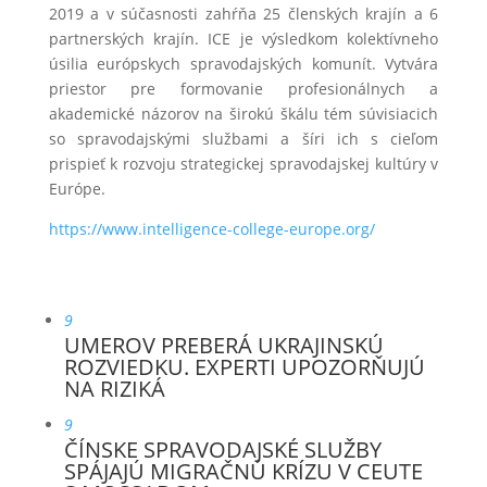
2019 a v súčasnosti zahŕňa 25 členských krajín a 6
partnerských krajín. ICE je výsledkom kolektívneho
úsilia európskych spravodajských komunít. Vytvára
priestor pre formovanie profesionálnych a
akademické názorov na širokú škálu tém súvisiacich
so spravodajskými službami a šíri ich s cieľom
prispieť k rozvoju strategickej spravodajskej kultúry v
Európe.
https://www.intelligence-college-europe.org/
9
UMEROV PREBERÁ UKRAJINSKÚ
ROZVIEDKU. EXPERTI UPOZORŇUJÚ
NA RIZIKÁ
9
ČÍNSKE SPRAVODAJSKÉ SLUŽBY
SPÁJAJÚ MIGRAČNÚ KRÍZU V CEUTE