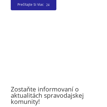
Prečítajte Si Viac
Zostaňte informovaní o
aktualitách spravodajskej
komunity!