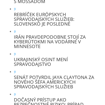
S MOSSADOM
9
REBRÍČEK EURÓPSKYCH
SPRAVODAJSKÝCH SLUŽIEB:
SLOVENSKO JE POSLEDNÉ
9
IRÁN PRAVDEPODOBNE STOJÍ ZA
KYBERÚTOKMI NA VODÁRNE V
MINNESOTE
9
UKRAJINSKÝ OSINT MENÍ
SPRAVODAJSTVO
9
SENÁT POTVRDIL JAYA CLAYTONA ZA
NOVÉHO ŠÉFA AMERICKÝCH
SPRAVODAJSKÝCH SLUŽIEB
9
DOČASNÝ PRÍSTUP AKO
BEZPEČNOSTNÉ RIZIKO: PRÍPAD