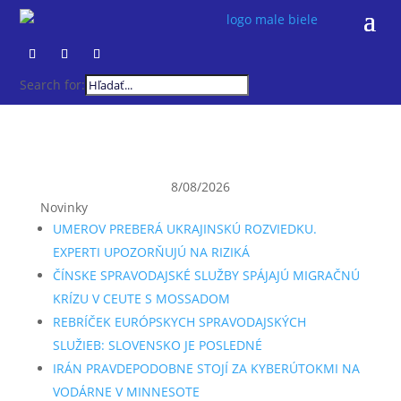
Search for:
8/08/2026
Novinky
UMEROV PREBERÁ UKRAJINSKÚ ROZVIEDKU.
EXPERTI UPOZORŇUJÚ NA RIZIKÁ
ČÍNSKE SPRAVODAJSKÉ SLUŽBY SPÁJAJÚ MIGRAČNÚ
KRÍZU V CEUTE S MOSSADOM
REBRÍČEK EURÓPSKYCH SPRAVODAJSKÝCH
SLUŽIEB: SLOVENSKO JE POSLEDNÉ
IRÁN PRAVDEPODOBNE STOJÍ ZA KYBERÚTOKMI NA
VODÁRNE V MINNESOTE