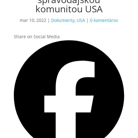
komunitou USA
mar 10, 2022
|
Dokumenty
,
USA
|
0 komentárov
Share on Social Media