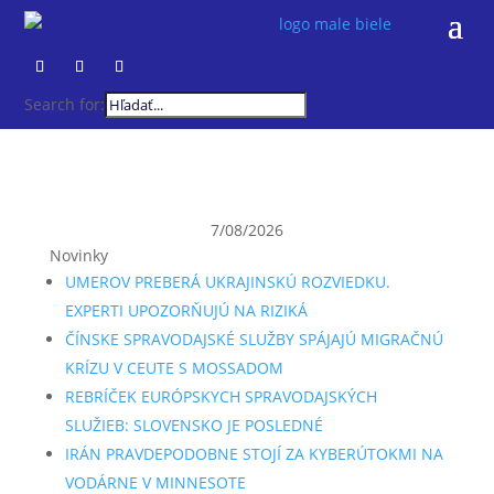
Search for:
7/08/2026
Novinky
UMEROV PREBERÁ UKRAJINSKÚ ROZVIEDKU.
EXPERTI UPOZORŇUJÚ NA RIZIKÁ
ČÍNSKE SPRAVODAJSKÉ SLUŽBY SPÁJAJÚ MIGRAČNÚ
KRÍZU V CEUTE S MOSSADOM
REBRÍČEK EURÓPSKYCH SPRAVODAJSKÝCH
SLUŽIEB: SLOVENSKO JE POSLEDNÉ
IRÁN PRAVDEPODOBNE STOJÍ ZA KYBERÚTOKMI NA
VODÁRNE V MINNESOTE