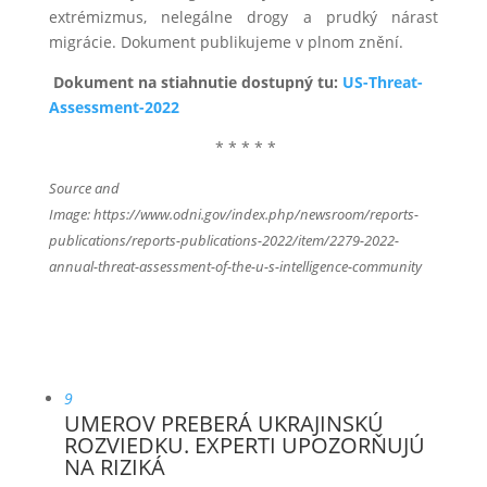
extrémizmus, nelegálne drogy a prudký nárast
migrácie. Dokument publikujeme v plnom znění.
Dokument na stiahnutie dostupný tu:
US-Threat-
Assessment-2022
* * * * *
Source and
Image: https://www.odni.gov/index.php/newsroom/reports-
publications/reports-publications-2022/item/2279-2022-
annual-threat-assessment-of-the-u-s-intelligence-community
9
UMEROV PREBERÁ UKRAJINSKÚ
ROZVIEDKU. EXPERTI UPOZORŇUJÚ
NA RIZIKÁ