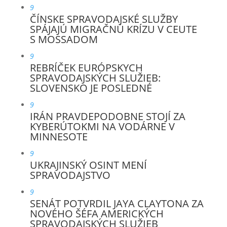
9
ČÍNSKE SPRAVODAJSKÉ SLUŽBY
SPÁJAJÚ MIGRAČNÚ KRÍZU V CEUTE
S MOSSADOM
9
REBRÍČEK EURÓPSKYCH
SPRAVODAJSKÝCH SLUŽIEB:
SLOVENSKO JE POSLEDNÉ
9
IRÁN PRAVDEPODOBNE STOJÍ ZA
KYBERÚTOKMI NA VODÁRNE V
MINNESOTE
9
UKRAJINSKÝ OSINT MENÍ
SPRAVODAJSTVO
9
SENÁT POTVRDIL JAYA CLAYTONA ZA
NOVÉHO ŠÉFA AMERICKÝCH
SPRAVODAJSKÝCH SLUŽIEB