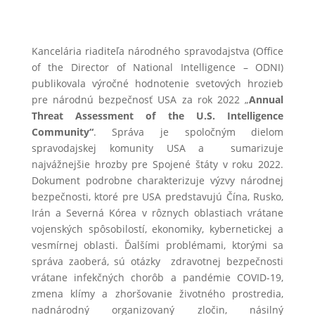
Kancelária riaditeľa národného spravodajstva (Office
of the Director of National Intelligence – ODNI)
publikovala výročné hodnotenie svetových hrozieb
pre národnú bezpečnosť USA za rok 2022 „
Annual
Threat Assessment of the U.S. Intelligence
Community“
. Správa je spoločným dielom
spravodajskej komunity USA a sumarizuje
najvážnejšie hrozby pre Spojené štáty v roku 2022.
Dokument podrobne charakterizuje výzvy národnej
bezpečnosti, ktoré pre USA predstavujú Čína, Rusko,
Irán a Severná Kórea v rôznych oblastiach vrátane
vojenských spôsobilostí, ekonomiky, kybernetickej a
vesmírnej oblasti. Ďalšími problémami, ktorými sa
správa zaoberá, sú otázky zdravotnej bezpečnosti
vrátane infekčných chorôb a pandémie COVID-19,
zmena klímy a zhoršovanie životného prostredia,
nadnárodný organizovaný zločin, násilný