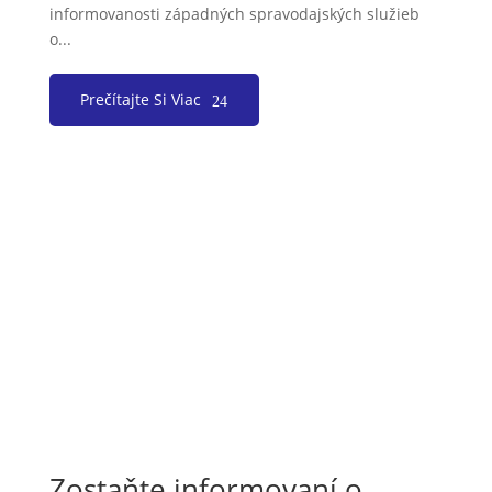
informovanosti západných spravodajských služieb
o...
Prečítajte Si Viac
Zostaňte informovaní o