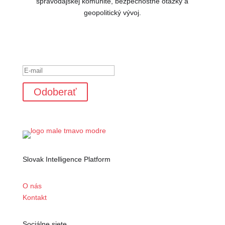
spravodajskej komunite, bezpečnostné otázky a
geopolitický vývoj.
Ste úspešne pridaný k odberu
noviniek.
Odoberať
Slovak Intelligence Platform
O nás
Kontakt
Sociálne siete