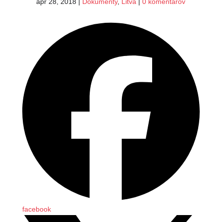
apr 28, 2018
|
Dokumenty
,
Litva
|
0 komentárov
facebook