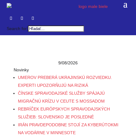
Search for:
9/08/2026
Novinky
UMEROV PREBERÁ UKRAJINSKÚ ROZVIEDKU.
EXPERTI UPOZORŇUJÚ NA RIZIKÁ
ČÍNSKE SPRAVODAJSKÉ SLUŽBY SPÁJAJÚ
MIGRAČNÚ KRÍZU V CEUTE S MOSSADOM
REBRÍČEK EURÓPSKYCH SPRAVODAJSKÝCH
SLUŽIEB: SLOVENSKO JE POSLEDNÉ
IRÁN PRAVDEPODOBNE STOJÍ ZA KYBERÚTOKMI
NA VODÁRNE V MINNESOTE