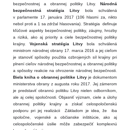
bezpečnostnej a obrannej politiky Litvy.
Národná
bezpečnostná stratégia
Litvy
bola schválená
v parlamente 17. januára 2017 (106 hlasmi za, nikto
nebol proti a 1 sa zdržal hlasovania). Stratégia definuje
kľúčové aspekty bezpečnostnej politiky, záujmy, hrozby
a riziká, ako aj priority a ciele bezpečnostnej politiky
krajiny.
Vojenská stratégia Litvy
bola schválená
ministrom národnej obrany 17. marca 2016 a jej cieľom
je stanoviť spôsoby použitia ozbrojených síl krajiny pri
plnení cieľov národnej bezpečnostnej a obrannej politiky
a spôsoby reakcie na ohrozenie národnej bezpečnosti.
Biela kniha o obrannej politike Litvy
je dokumentom
ministerstva obrany z augusta roku 2017. Jej zámerom
je predstaviť obrannú politiku Litvy nielen odborníkom,
ale aj celej spoločnosti. Objasniť význam, ciele a úlohy
obrannej politiky krajiny a získať celospoločenskú
podporu pri jej realizácii Základom je idea, že iba
spoločne, vojenské a občianske inštitúcie, ako aj
celospoločenské úsilie môže zabezpečiť komplexnú