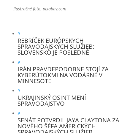
Ilustračné foto: pixabay.com
9
REBRÍČEK EURÓPSKYCH
SPRAVODAJSKÝCH SLUŽIEB:
SLOVENSKO JE POSLEDNÉ
9
IRÁN PRAVDEPODOBNE STOJÍ ZA
KYBERÚTOKMI NA VODÁRNE V
MINNESOTE
9
UKRAJINSKÝ OSINT MENÍ
SPRAVODAJSTVO
9
SENÁT POTVRDIL JAYA CLAYTONA ZA
NOVÉHO ŠÉFA AMERICKÝCH
SPRAVODAJSKÝCH SLUŽIEB