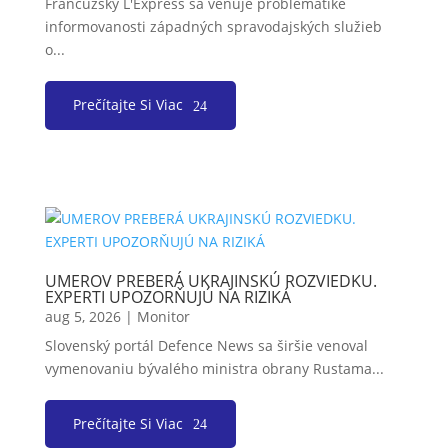
Francúzsky L'Express sa venuje problematike
informovanosti západných spravodajských služieb
o...
Prečítajte Si Viac
UMEROV PREBERÁ UKRAJINSKÚ ROZVIEDKU.
EXPERTI UPOZORŇUJÚ NA RIZIKÁ
aug 5, 2026
|
Monitor
Slovenský portál Defence News sa širšie venoval
vymenovaniu bývalého ministra obrany Rustama...
Prečítajte Si Viac