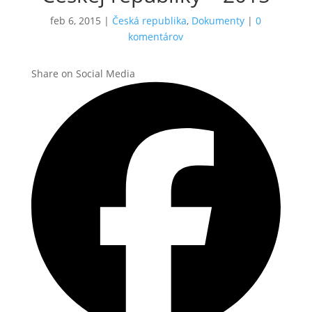
feb 6, 2015
|
Česká republika
,
Dokumenty
|
0
komentárov
Share on Social Media