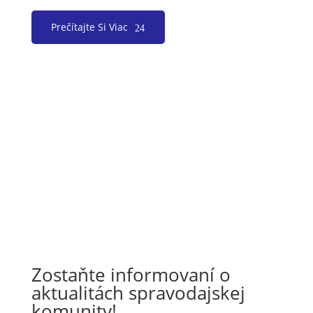
Prečítajte Si Viac
Zostaňte informovaní o
aktualitách spravodajskej
komunity!